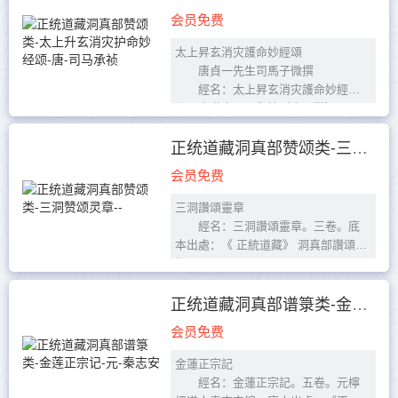
元始天尊
会员免费
至高至大虛無祖，...
太上昇玄消灾護命妙經頌
唐貞一先生司馬子微撰
經名：太上昇玄消灾護命妙經撰
頌。唐道士司馬永禎（字子微）一
卷。底本出處：《正統道藏》洞真部
贊頌類。
正统道藏洞真部赞颂类-三洞赞颂灵章--
太上昇玄消灾...
会员免费
三洞讚頌靈章
經名：三洞讚頌靈章。三卷。底
本出處：《 正統道藏》 洞真部讚頌
類。
三洞讚頌靈章卷上
玉清惠命頌
正统道藏洞真部谱箓类-金莲正宗记-元-秦志安
稽首玉清元始尊，稽首金闕虛無
会员免费
帝。包含造化運陰...
金蓮正宗記
經名：金蓮正宗記。五卷。元檸