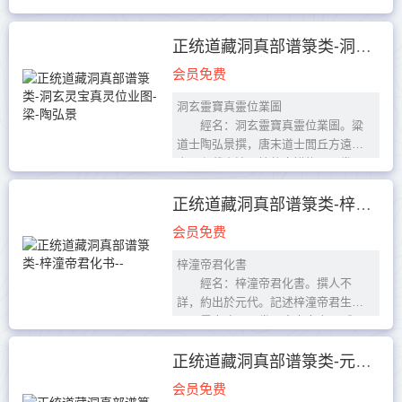
藏》洞真部諧錄類。
清微仙譜序
道在太極之先，何謂也？未有天
正统道藏洞真部谱箓类-洞玄灵宝真灵位业图-梁-陶弘景
地，已有大極，其容有先乎？吾聞之
会员免费
經曰：...
洞玄靈寶真靈位業圖
經名：洞玄靈寶真靈位業圖。粱
道士陶弘景撰，唐末道士閭丘方遠校
定。內載上清派諸仙真譜錄。一卷。
底本出處：《正統道藏》洞真部譜錄
類。
正统道藏洞真部谱箓类-梓潼帝君化书--
洞玄靈寶真...
会员免费
梓潼帝君化書
經名：梓潼帝君化書。撰人不
詳，約出於元代。記述梓潼帝君生平
及顯靈事迹。四卷。底本出處：《正
統道藏》洞真部譜錄類。
梓潼帝君化書序
正统道藏洞真部谱箓类-元始高上玉检大箓--
化有二理，有變...
会员免费