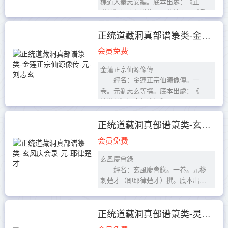
棵道人秦志安編。底本出處：《正統
道藏》洞真部譜錄類。參校本：《重
刊道藏輯要》本。
目錄
正统道藏洞真部谱箓类-金莲正宗仙源像传-元-刘志玄
序
会员免费
卷一
東華帝君 正...
金蓮正宗仙源像傳
經名：金蓮正宗仙源像傳。一
卷。元劉志玄等撰。底本出處：《正
統道藏》洞真部譜錄類。
金蓮正宗仙源像傳序
李全正攜至劉天素與謝西蟾所作
正统道藏洞真部谱箓类-玄风庆会录-元-耶律楚才
《全真...
会员免费
玄風慶會錄
經名：玄風慶會錄。一卷。元移
剌楚才（即耶律楚才）撰。底本出
處：《正統道藏》洞真部譜錄類。
玄風慶會錄序
國師長春真人昔承宣召，不得已
正统道藏洞真部谱箓类-灵宝自然九天生神三尊大有金书--
而後起，遂別中土，過...