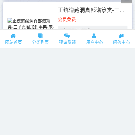
卷。底本出處：《正統道藏》洞真部
譜錄類。
正统道藏洞真部谱箓类-三茅真君加封事典-宋-张大淳
上清三尊譜錄
会员免费
...
三茅真君加封事典
經名：三茅真君加封事典。二
网站首页
分类列表
建议反馈
用户中心
问答中心
卷。宋賬大淳編。底本出處：《正統
道藏》洞真部譜錄類。
三茅真君加封事典序
道有原有統，原先天地而莫窮其
正统道藏洞真部谱箓类-七真年谱-元-李道谦
始，統後天地...
会员免费
七真年譜
經名：七真年譜。一卷。元李道
謙撰。底本出處：《正統道藏》洞真
部譜錄類。
七真年譜
門下夷山李道謙編
正统道藏洞真部记传类-西岳华山志-金-王处一
宋徽宗政和二年壬辰，重陽祖師
会员免费
生於是年十二月二...