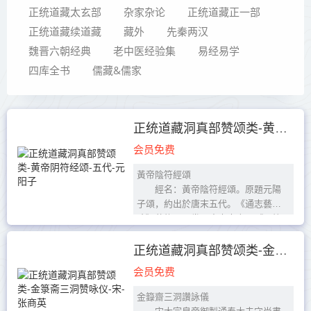
正统道藏太玄部
杂家杂论
正统道藏正一部
正统道藏续道藏
藏外
先秦两汉
魏晋六朝经典
老中医经验集
易经易学
四库全书
儒藏&儒家
正统道藏洞真部赞颂类-黄帝阴符经颂-五代-元阳子
会员免费
黃帝陰符經頌
經名：黃帝陰符經頌。原題元陽
子頌，約出於唐末五代。《通志藝文
略》著錄。一卷。底本出處；《正統
道藏》洞真部贊頌類。
黃帝陰符經頌
正统道藏洞真部赞颂类-金箓斋三洞赞咏仪-宋-张商英
元陽子頌
会员免费
神...
金籙齋三洞讚詠儀