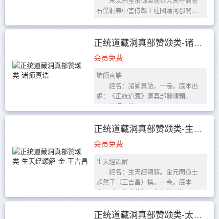
宋太宗皇帝御製通奉大夫守尚書
右僕射兼中書侍郎上柱國清河郡開國
公張商英奉敕編
經名：金籙齋三洞讚詠儀。三
卷，北宋張商英編。底本出處：《正
正统道藏洞真部赞颂类-诸师真诰--
統道藏》...
会员免费
諸師真誥
經名：諸師真語。一卷。底本出
處：《正統道藏》洞真部贊頌類。
諸師真誥
元始至尊號
志心歸命禮，三界之上，梵炁彌
正统道藏洞真部赞颂类-生天经颂解-金-王吉昌
羅。上極無上，天中之天。鬱羅蕭
会员免费
臺，玉山上...
生天經頌解
經名：生天經頌解。金元問道士
超然子（王吉昌）撰。一卷。底本出
處：《正統道藏》洞真部贊頌類。
生天經頌解
超然子頌
正统道藏洞真部赞颂类-太上升玄消灾护命妙经颂-唐-司马承祯