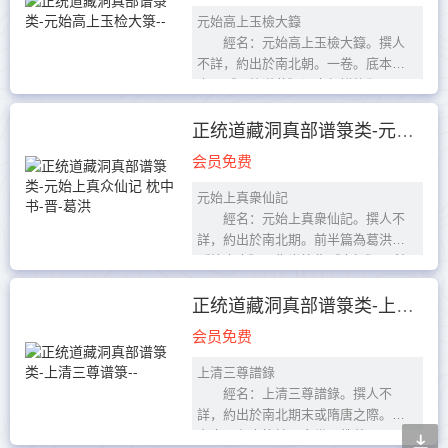
元始高上玉檢大籙
經名：元始高上玉檢大籙。撰人
不詳，約出於南北朝。一卷。底本出
處：《正統道藏》洞真部譜錄類
元始高上玉檢大籙
清虛元年歲在庚寅，九月九日上
正统道藏洞真部谱箓类-元始上真众仙记 枕中书-晋-葛洪
甲直...
会员免费
元始上真衆仙記
經名：元始上真衆仙記。撰人不
詳，約出於南北期。前半篇為葛洪
《枕中書》，復半篇為《真記》，所
載仙真名號多見矜陶弘景《真誥》及
《真靈位業圖》。一卷。底本...
正统道藏洞真部谱箓类-上清三尊谱箓--
会员免费
上清三尊譜錄
經名：上清三尊譜錄。撰人不
詳，約出於南北期末或隋唐之際。內
言金明七真等神君身世及教義。一