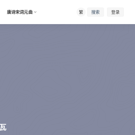
唐诗宋词元曲
繁
登录
搜索
瓦