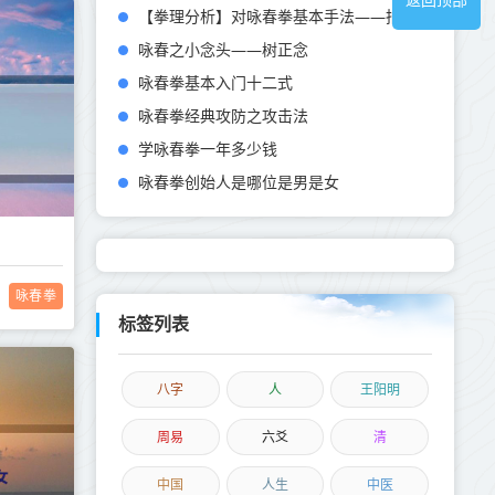
返回顶部
【拳理分析】对咏春拳基本手法——拍手的认识
咏春之小念头——树正念
咏春拳基本入门十二式
咏春拳经典攻防之攻击法
学咏春拳一年多少钱
咏春拳创始人是哪位是男是女
咏春拳
标签列表
八字
人
王阳明
周易
六爻
清
中国
人生
中医