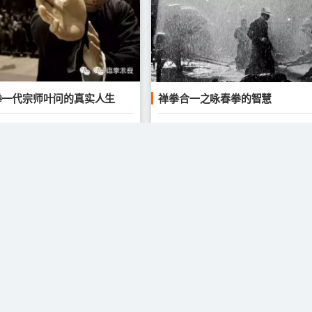
拳一代宗师叶问的真实人生
禅拳合一之咏春拳的智慧
咏春拳
9
2023-11-19