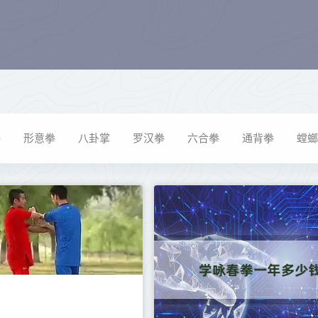
拳
形意拳
八卦掌
罗汉拳
六合拳
通背拳
螳螂