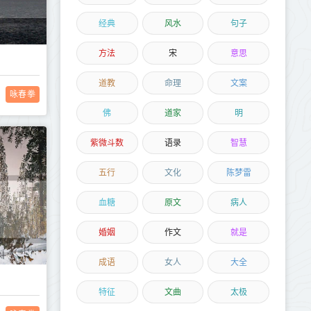
经典
风水
句子
方法
宋
意思
道教
命理
文案
咏春拳
佛
道家
明
紫微斗数
语录
智慧
五行
文化
陈梦雷
血糖
原文
病人
婚姻
作文
就是
成语
女人
大全
特征
文曲
太极