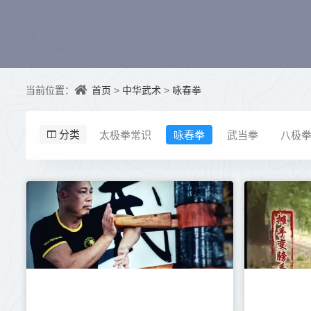
首页
中华武术
咏春拳
当前位置：
>
>
太极拳常识
咏春拳
武当拳
八极
分类