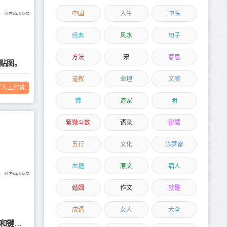
中国
人生
中医
经典
风水
句子
方法
宋
意思
、贴图。
道教
命理
文案
T人工智能
佛
道家
明
紫微斗数
语录
智慧
五行
文化
陈梦雷
血糖
原文
病人
婚姻
作文
就是
成语
女人
大全
【three.js第七课】鼠标点击事件和键盘按键事件的使用