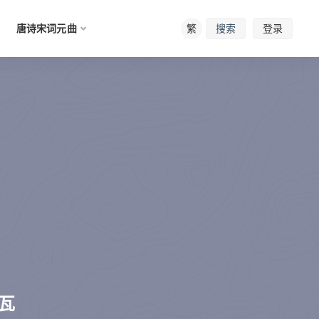
唐诗宋词元曲
繁
登录
搜索
瓦