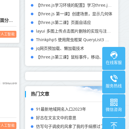
【three.js学习环境的配置】学习three.js前的环境配置
【three.js 第一课】创建场景，显示几何体
tp5 后台开发公共部分的 html 页面分离 方法。
【three.js第二课】页面自适应
layui 多图上传点击图片删除的实现与注意事项
T人工智能
Thinkphp5 使用爬虫框架 QueryList3 的非composer方法教程
jq网页预加载、懒加载技术
【three.js第三课】鼠标事件，移动、旋转物体
在线客服
服务热线
热门文章
91最新地域网名入口2023年
微信咨询
好古在文言文中的意思
T人工智能
仿写句子调皮的风拿了我的手绢擦过了汗扔到地上