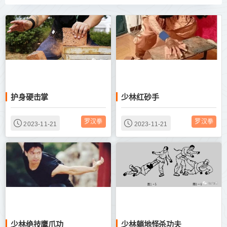
护身硬击掌
少林红砂手
罗汉拳
罗汉拳
2023-11-21
2023-11-21
少林绝技鹰爪功
少林躺地怪杀功夫