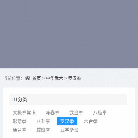
首页
中华武术
罗汉拳
当前位置：
>
>
分类
太极拳常识
咏春拳
武当拳
八极拳
形意拳
八卦掌
罗汉拳
六合拳
通背拳
螳螂拳
武学杂谈