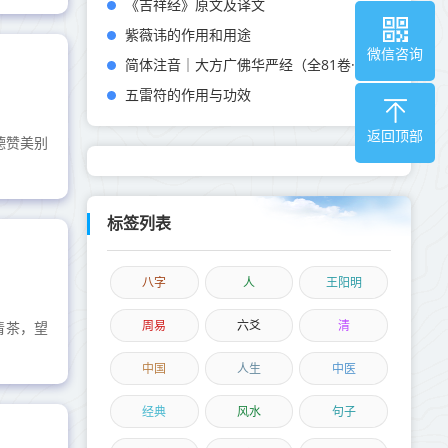
《吉祥经》原文及译文
紫薇讳的作用和用途
微信咨询
简体注音｜大方广佛华严经（全81卷·莲唤恭诵）
五雷符的作用与功效
返回顶部
德赞美别
标签列表
八字
人
王阳明
周易
六爻
清
清茶，望
中国
人生
中医
经典
风水
句子