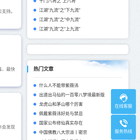
千门八将之“上八将”
江湖“九流”之“下九流”
和支持。
江湖“九流”之“中九流”
江湖“九流”之“上九流”
热门文章
福、最快
什么人不能带紫薇讳
出道出马仙的一百零八梦境最新版
龙虎山和茅山哪个厉害
在线客服
佩戴紫薇讳好处与禁忌
国家公布修仙真实存在
你会发现
服务热线
中国佛教八大宗派丨密宗