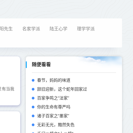
阳先生
名家学派
陆王心学
理学学派
随便看看
春节，妈妈的味道
辞旧迎新，这个蛇年回家过
只有当我
百家争鸣之“法家”
你的生命有尊严吗
诸子百家之“墨家”
无彩无光，黯然失色