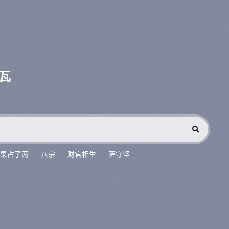
瓦
果占了两
八宗
财官相生
萨守坚