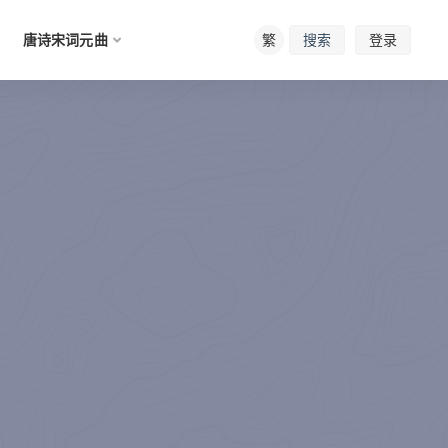
唐诗宋词元曲
繁
登录
搜索