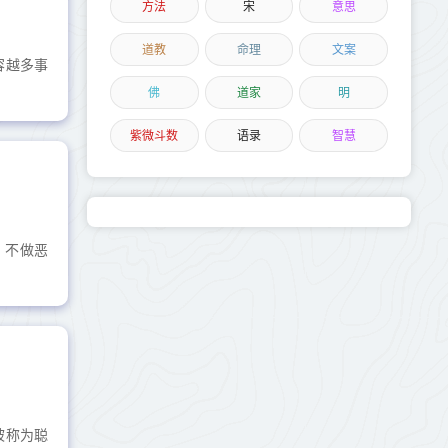
方法
宋
意思
道教
命理
文案
容越多事
佛
道家
明
紫微斗数
语录
智慧
。不做恶
被称为聪