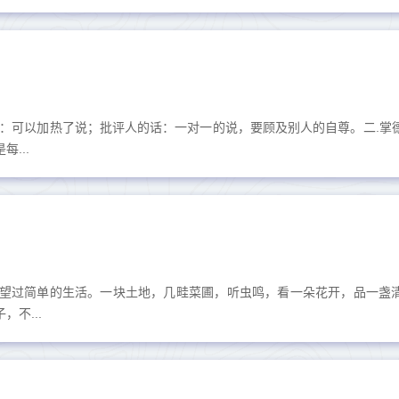
话：可以加热了说；批评人的话：一对一的说，要顾及别人的自尊。二.掌
...
望过简单的生活。一块土地，几畦菜圃，听虫鸣，看一朵花开，品一盏
不...