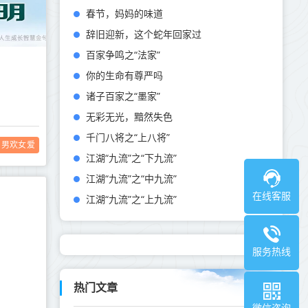
春节，妈妈的味道
辞旧迎新，这个蛇年回家过
百家争鸣之“法家”
你的生命有尊严吗
诸子百家之“墨家”
无彩无光，黯然失色
千门八将之“上八将”
男欢女爱
江湖“九流”之“下九流”
江湖“九流”之“中九流”
在线客服
江湖“九流”之“上九流”
服务热线
热门文章
微信咨询