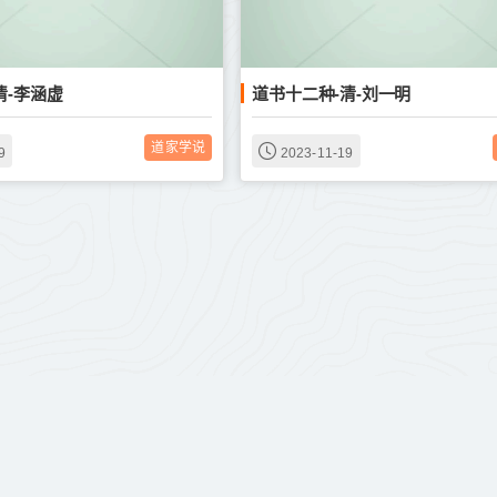
清-李涵虚
道书十二种-清-刘一明
道家学说
9
2023-11-19