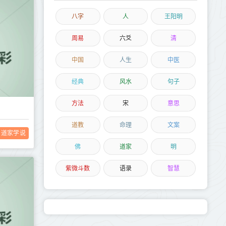
八字
人
王阳明
周易
六爻
清
中国
人生
中医
经典
风水
句子
方法
宋
意思
道教
命理
文案
道家学说
佛
道家
明
紫微斗数
语录
智慧