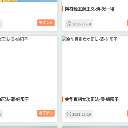
阴符经玄解正义-清-闵一得
男欢女爱
3
2023-11-19
正法-清-纯阳子
金华直指女功正法-清-纯阳子
道家学说
9
2023-11-19