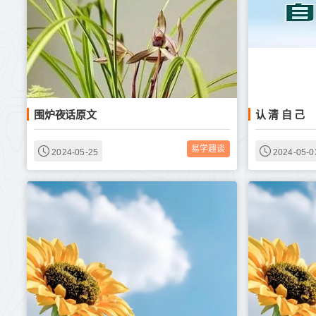
围炉夜话原文
认 清 自 己
易学趣谈
2024-05-25
2024-05-0