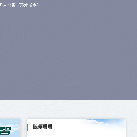
坦言合集（溪水听冬）
随便看看