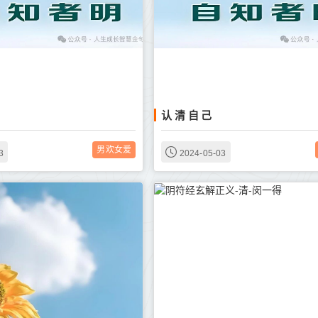
认 清 自 己
男欢女爱
3
2024-05-03