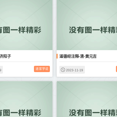
-济阳子
道德经注释-清-黄元吉
道家学说
9
2023-11-19