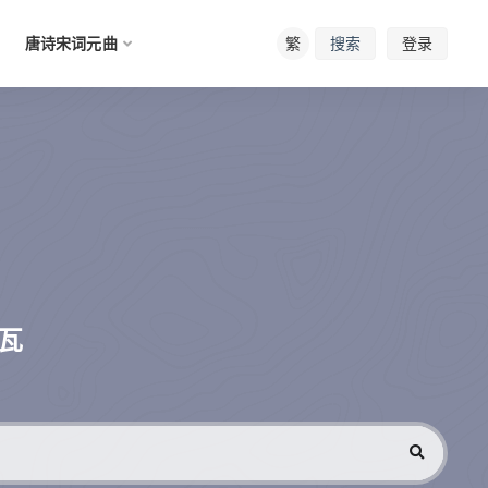
唐诗宋词元曲
繁
登录
搜索
瓦