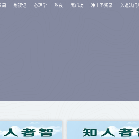
唱词
荆钗记
心理学
熬夜
鹰爪功
净土圣贤录
入道法门