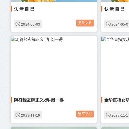
认 清 自 己
认 清 自 己
男欢女爱
2024-05-03
2024-05-0
阴符经玄解正义-清-闵一得
金华直指女功
道家学说
2023-11-19
2023-11-1