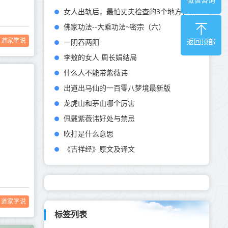
女人出轨后，最怕丈夫检查的3个地方，尤其是第一个
佛家功法--大乘功法~密宗（六）
道家学说
一阴吞两阳
返回顶部
李敖的女人 周长娟结局
什么人不能带紫薇讳
出道出马仙的一百零八梦境最新版
龙虎山和茅山哪个厉害
佩戴紫薇讳好处与禁忌
吹打是什么意思
《吉祥经》原文及译文
道家学说
标签列表