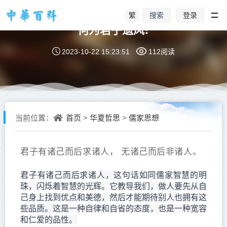
繁
登录
搜索
何为君子遗风?
2023-10-22 15:23:51
112阅读
首页
华夏哲思
儒家思想
当前位置：
>
>
君子有诸己而后求诸人， 无诸己而后非诸人。
君子有诸己而后求诸人，这句话如同儒家智慧的明
珠，闪烁着智慧的光辉。它教导我们，做人要先从自
己身上找到优点和美德，然后才能期待别人也拥有这
些品质。这是一种自律和自省的态度，也是一种宽容
和仁爱的品性。