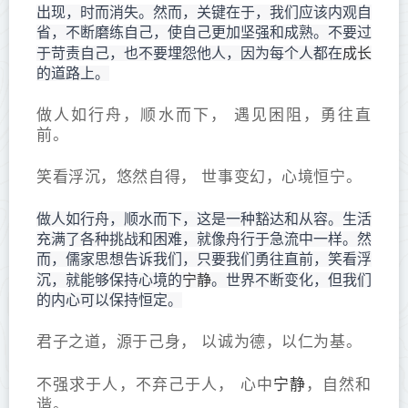
出现，时而消失。然而，关键在于，我们应该内观自
省，不断磨练自己，使自己更加坚强和成熟。不要过
成长
于苛责自己，也不要埋怨他人，因为每个人都在
的道路上。
做人如行舟，顺水而下， 遇见困阻，勇往直
前。
笑看浮沉，悠然自得， 世事变幻，心境恒宁。
做人如行舟，顺水而下，这是一种豁达和从容。生活
充满了各种挑战和困难，就像舟行于急流中一样。然
而，儒家思想告诉我们，只要我们勇往直前，笑看浮
宁静
沉，就能够保持心境的
。世界不断变化，但我们
的内心可以保持恒定。
君子之道，源于己身， 以诚为德，以仁为基。
宁静
不强求于人，不弃己于人， 心中
，自然和
谐。