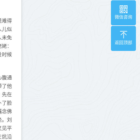
微信咨询
是难得
人儿似
人未免
返回顶部
姥姥：
没时候
心腹通
带了他
，先在
扑了脸
嘴念佛
坐。刘
又见平
在炕沿