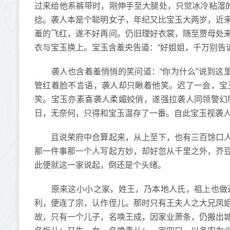
过来给他系裤带时，刚伸手至大腿处，只觉冰冷粘湿的
捻。袭人本是个聪明女子，年纪又比宝玉大两岁，近
羞的飞红，遂不好再问。仍旧理好衣裳，随至贾母处
衣与宝玉换上。宝玉含羞央告道：“好姐姐，千万别告诉
袭人也含着羞悄悄的笑问道：“你为什么”说到这里
管红着脸不言语，袭人却只瞅着他笑。迟了一会，宝
笑。宝玉亦素喜袭人柔媚姣俏，遂强拉袭人同领警幻
日，无奈何，只得和宝玉温存了一番。自此宝玉视袭
且说荣府中合算起来，从上至下，也有三百馀口人
那一件事那一个人写起方妙，却好忽从千里之外，芥
此便就这一家说起，倒还是个头绪。
原来这小小之家，姓王，乃本地人氏，祖上也做过
利，便连了宗，认作侄儿。那时只有王夫人之大兄凤
故，只有一个儿子，名唤王成，因家业萧条，仍搬出