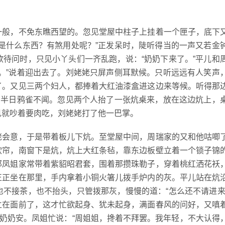
般，不免东瞧西望的。忽见堂屋中柱子上挂着一个匣子，底下
是什么东西？有煞用处呢？”正发呆时，陡听得当的一声又若金
待问时，只见小丫头们一齐乱跑，说：“奶奶下来了。”平儿和
。”说着迎出去了。刘姥姥只屏声侧耳默候。只听远远有人笑声
了。又见三两个妇人，都捧着大红油漆盒进这边来等候。听得那
。半日鸦雀不闻。忽见两个人抬了一张炕桌来，放在这边炕上，
见就吵着要肉吃，刘姥姥打了他一巴掌。
会意，于是带着板儿下炕。至堂屋中间，周瑞家的又和他咕唧
软帘，南窗下是炕，炕上大红条毡，靠东边板壁立着一个锁子锦
那凤姐家常带着紫貂昭君套，围着那攒珠勒子，穿着桃红洒花袄
正正坐在那里，手内拿着小铜火箸儿拨手炉内的灰。平儿站在炕
不接茶，也不抬头，只管拨那灰，慢慢的道：“怎么还不请进来
立在面前了，这才忙欲起身、犹未起身，满面春风的问好，又嗔
姑奶奶安。凤姐忙说：“周姐姐，搀着不拜罢。我年轻，不大认得