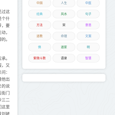
中国
人生
中医
见过这
经典
风水
句子
是个什
方法
宋
意思
爷，要
走动，
道教
命理
文案
脚的。
佛
道家
明
紫微斗数
语录
智慧
应承。
服，又
来问：
请他出
老的说
后街门
吵三二
们这里
着刘姥