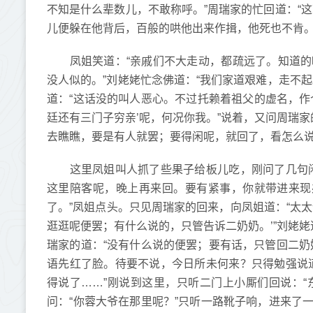
不知是什么辈数儿，不敢称呼。”周瑞家的忙回道：“
儿便躲在他背后，百般的哄他出来作揖，他死也不肯
凤姐笑道：“亲戚们不大走动，都疏远了。知道的
没人似的。”刘姥姥忙念佛道：“我们家道艰难，走不
道：“这话没的叫人恶心。不过托赖着祖父的虚名，作
廷还有三门子穷亲’呢，何况你我。”说着，又问周瑞家
去瞧瞧，要是有人就罢；要得闲呢，就回了，看怎么说
这里凤姐叫人抓了些果子给板儿吃，刚问了几句闲
这里陪客呢，晚上再来回。要有紧事，你就带进来现
了。”凤姐点头。只见周瑞家的回来，向凤姐道：“太
逛逛呢便罢；有什么说的，只管告诉二奶奶。’”刘姥姥
瑞家的道：“没有什么说的便罢；要有话，只管回二奶
语先红了脸。待要不说，今日所未何来？只得勉强说
得说了……”刚说到这里，只听二门上小厮们回说：“
问：“你蓉大爷在那里呢？”只听一路靴子响，进来了