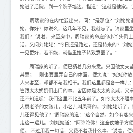
姥进了后院，到一个院子墙边，指道：“这就是他家。”
周瑞家的在内忙迎出来，问：“是那位？”刘姥姥迎
姥，你好？你说么，这几年不见，我就忘了。请家里坐。
我们？”说着，来至房中，周瑞家的命雇的小丫头倒上
话。又问刘姥姥：“今日还是路过，还是特来的？”刘
一见更好，若不能，就借重嫂子转致意罢了。”
周瑞家的听了，便已猜着几分来意。只因他丈夫昔
其意；二则也要显弄自己的体面。便笑说：“姥姥你
人来客至，却都不与我相干。我们这里都是各一样儿
管跟太太奶奶们出门的事。皆因你是太太的亲戚，又
还不知道呢：我们这里不比五年前了。如今太太不理
大舅老爷的女孩儿，小名儿叫凤哥的。”刘姥姥听了，
儿还得见他了？”周瑞家的道：“这个自然。如今有客
走这一遭儿。”刘姥姥道：“阿弥陀佛！这全仗嫂子方便
便。’不过用我一句话，又费不着我什么事。”说着，便