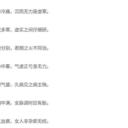
为冷痛，沉而无力是虚寒。
或多寒，虚实之间仔细研。
须分别，君相之火不同治。
为中署，气虚正亏身无力。
邪气盛，久病见之病主殃。
胸中满，女脉调时应有胎。
气血痹，女人非孕即无经。