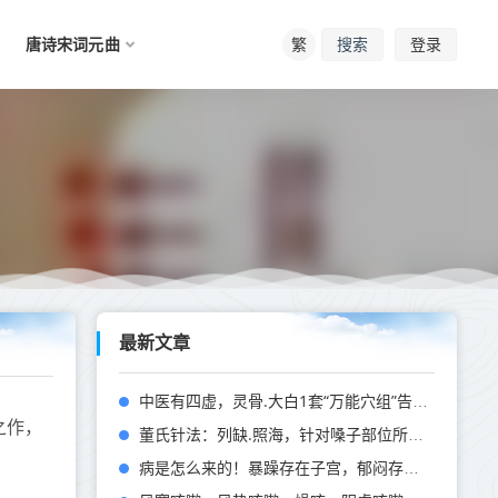
唐诗宋词元曲
繁
登录
搜索
最新文章
中医有四虚，灵骨.大白1套“万能穴组”告诉你，温阳补气，益寿延年
之作，
董氏针法：列缺.照海，针对嗓子部位所有症状，咽炎、甲状腺等有奇效
病是怎么来的！暴躁存在子宫，郁闷存在乳房，委屈存在胃里……情绪的100种攻击方法