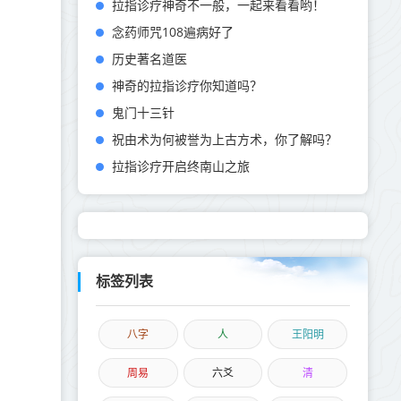
拉指诊疗神奇不一般，一起来看看哟！
念药师咒108遍病好了
历史著名道医
神奇的拉指诊疗你知道吗？
鬼门十三针
祝由术为何被誉为上古方术，你了解吗？
拉指诊疗开启终南山之旅
标签列表
八字
人
王阳明
周易
六爻
清