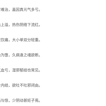
皆难治，盖因真元气多亏。
血上溢，热伤阴络下流红。
痰饮痛，大小单双分轻重。
胎为堕，久病逢之魂欲断。
气血亏，湿邪郁结也常见。
食内结，欲吐不吐邪闭由。
痛与惊，少阴动甚妊子焉。