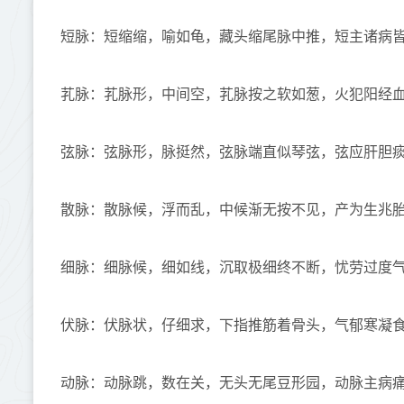
短脉：短缩缩，喻如龟，藏头缩尾脉中推，短主诸病
芤脉：芤脉形，中间空，芤脉按之软如葱，火犯阳经
弦脉：弦脉形，脉挺然，弦脉端直似琴弦，弦应肝胆
散脉：散脉候，浮而乱，中候渐无按不见，产为生兆
细脉：细脉候，细如线，沉取极细终不断，忧劳过度
伏脉：伏脉状，仔细求，下指推筋着骨头，气郁寒凝
动脉：动脉跳，数在关，无头无尾豆形园，动脉主病