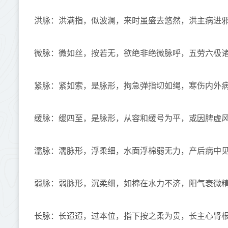
洪脉：洪满指，似波澜，来时虽盛去悠然，洪主病进
微脉：微如丝，按若无，欲绝非绝微脉呼，五劳六极
紧脉：紧如索，是脉形，拘急弹指切如绳，寒伤内外
缓脉：缓四至，是脉形，从容和缓号为平，或因脾虚
濡脉：濡脉形，浮柔细，水面浮棉弱无力，产后病中
弱脉：弱脉形，沉柔细，如棉在水力不济，阳气衰微精
长脉：长迢迢，过本位，指下按之柔为贵，长主心肾