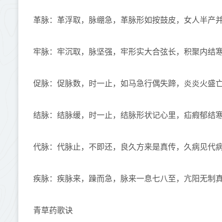
革脉：革浮取，脉绷急，革脉形如按鼓皮，女人半产
牢脉：牢沉取，脉坚强，牢形实大合弦长，积聚内结
促脉：促脉数，时一止，如马急行偶失蹄，炎炎火盛
结脉：结脉缓，时一止，结脉形状记心里，疝瘕郁结
代脉：代脉止，不即还，良久方来是真传，久病见代
疾脉：疾脉来，躁而急，脉来一息七八至，亢阳无制
青草药歌诀