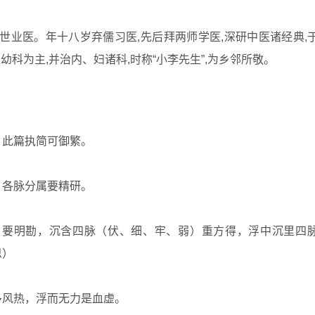
世业医。年十八岁弃儒习医,先后拜两师学医,深研中医诸经典,
幼科为主,并治内、妇诸科,时称“小李先生”,为乡邻所敬。
，此篇执简可御繁。
，各脉分属要精研。
）要明勘，沉含四脉（伏、细、牢、弱）重方得，浮中沉里四
思）
多风热，浮而无力是血虚。