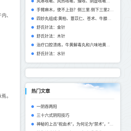
风寒咳嗽、风热咳嗽、燥咳、阴虚咳嗽到底该咋分类咋用药
手臂麻木，使不上劲？侧三里.侧下三里2个穴，疏通经络，活力满满
于内、
四妙丸组成:黄柏、薏苡仁、苍术、牛膝。三妙丸组成:苍术、黄柏、
舒氏针法：金针
舒氏针法：木针
治疗口腔溃疡，牛黄解毒丸和六味地黄丸该如何选？
舒氏针法：水针
热门文章
脉焉。
一阴吞两阳
三十六式阴阳技巧
神秘的上古“祝由术”，为何沦为“禁术”，“祝由术” 究竟是什么？