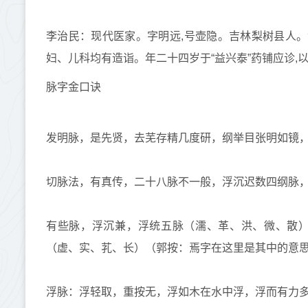
李治民：现代医家。字明远,号壶隐。吉林梨树县人。
妇、儿科均有造诣。年二十四岁于“益兴泰”药铺应诊,以
脉字金口诀
发明脉，是先贤，去芜存精几度研，纲举目张明如镜
切脉法，有真传，二十八脉不一般，浮沉迟数四纲脉
有些脉，浮沉兼，浮统五脉（濡、革、洪、微、散
（虚、实、芤、长）（郭按：焉字在这里是其中的意
浮脉：浮轻取，重按无，浮如木在水中浮，浮而有力