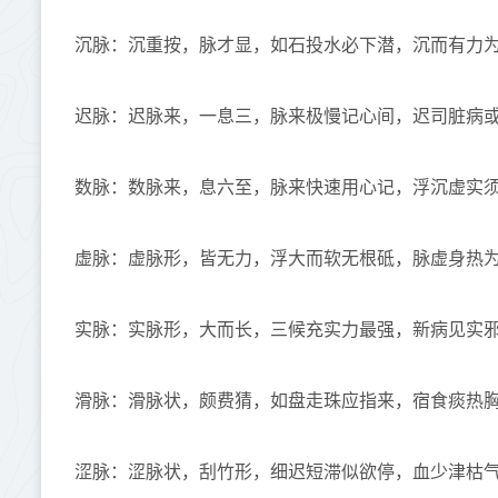
沉脉：沉重按，脉才显，如石投水必下潜，沉而有力
迟脉：迟脉来，一息三，脉来极慢记心间，迟司脏病
数脉：数脉来，息六至，脉来快速用心记，浮沉虚实
虚脉：虚脉形，皆无力，浮大而软无根砥，脉虚身热
实脉：实脉形，大而长，三候充实力最强，新病见实
滑脉：滑脉状，颇费猜，如盘走珠应指来，宿食痰热
涩脉：涩脉状，刮竹形，细迟短滞似欲停，血少津枯