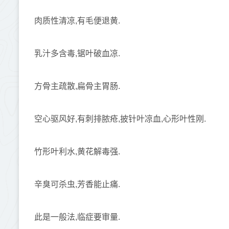
肉质性清凉,有毛便退黄.
乳汁多含毒,锯叶破血凉.
方骨主疏散,扁骨主胃肠.
空心驱风好,有刺排脓疮,披针叶凉血,心形叶性刚.
竹形叶利水,黄花解毒强.
辛臭可杀虫,芳香能止痛.
此是一般法,临症要审量.