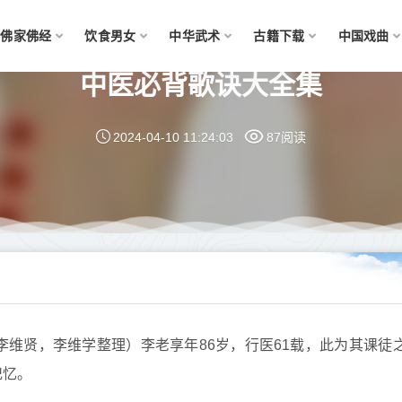
佛家佛经
饮食男女
中华武术
古籍下载
中国戏曲
中医必背歌诀大全集
2024-04-10 11:24:03
87阅读
维贤，李维学整理）李老享年86岁，行医61载，此为其课徒
记忆。