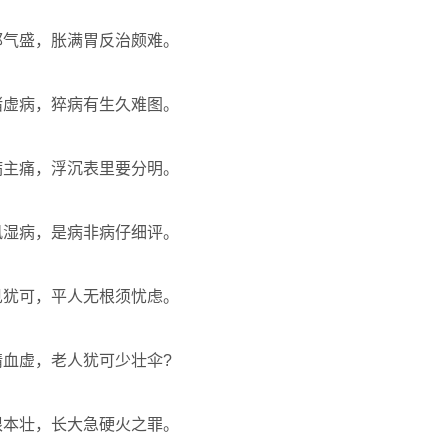
邪气盛，胀满胃反治颇难。
诸虚病，猝病有生久难图。
病主痛，浮沉表里要分明。
风湿病，是病非病仔细评。
见犹可，平人无根须忧虑。
血虚，老人犹可少壮伞?
根本壮，长大急硬火之罪。