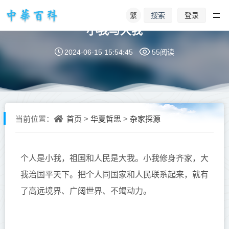
繁
登录
搜索
小我与大我
2024-06-15 15:54:45
55阅读
首页
华夏哲思
杂家探源
当前位置：
>
>
个人是小我，祖国和人民是大我。
小
我
修身齐
家
，大
我
治国平天下。把
个人同
国家和人民联系起来
，
就有
了高远境界、
广阔世界
、不竭动力。