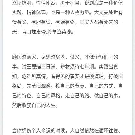
立场鲜明，性情刚烈，
勇于
担当，
说到底是一种价值
实践、精神体现，也是一种人格力量
。
大丈夫处世有
情有义、有
胆
有
识
、有始有终，
其实人都有
死去的
一
天
，
青山埋
忠骨
,
芳
草
泣
英魂
。
顾
国难顾
家
，尽忠难尽孝，
仗义，
才像个
爷们干的
事。
试玉要烧三日满，辨材须待七年期。
实践
出真
知，危难见真情。
看得见的事实才是硬道理。
打破旧
格局
，先
革
旧观念。
按
自己的节奏
、
自己的方式
、
自
己的特色
、自己的风格，走
自己的路
、做自己的事，
然后收获
自己的
人生
。
当你感伤个人命运的时候，大自然依然在循环往复、