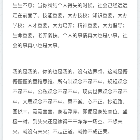
生生不息；
当你
纠结个人得失的时候，
社会己经
远远
走在前面了。
技能
重要
，大办技校
；
知识
重要
，大办
学校
；
人才重要，大力培养
；精神重要，大力倡导；
生命重要，老养弱扶
。
个人的事情再大也是小事，社
会的事再小也是大事。
我的是我的，你的也是我的，
没有边界感
，这就是懵
懵懂懂的童稚思维
。
所有制观念不深不牢，规矩观
念
不深
不牢，公私
观念不深
不牢，现实世界
观念不深
不
牢，大局
观念
不深不牢
。
意不诚、心
不正
，抄近路、
图侥幸，汲汲营营，身若浮萍，即便是身处高位、盛
极一时，到头来还是输得干干净净一场空。
不想未
来，就没有未来
；不走正道，就修不成正果。