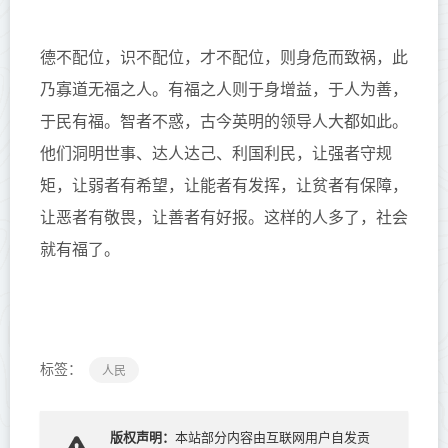
德不配位，识
不配位，才不配位，则
身
危而致祸，此
乃寡道无福之人。有福之人则于身增益，
于人为善，
于民有福。智者不惑，古今英明的领导人大都如此。
他们洞明世事、达人达己、利国利民，让
强者守规
矩，
让
弱者有希望
，让
能者有发挥，
让
贫者有保障
，
让
恶者有敬畏
，让
善者有好报。
这样的人多了，社会
就有福了。
标签：
人民
版权声明：
本站部分内容由互联网用户自发贡