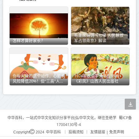
毛主席诗词《七律·人民解放
怎样才算好家长？
军占领南京》解读
你每天做的这个动作，心脏病
1974年农业学大寨连环画
风险降低20%！但“三高”人群
《彩凤》山西人民出版社
请这样做
蜀ICP备
中华百科，一站式中华文化知识分享平台|弘中华文化，继往圣绝学
17004130号-4
中华百科
投稿须知
友情链接
免责声明
Copyright
2024
｜
｜
|