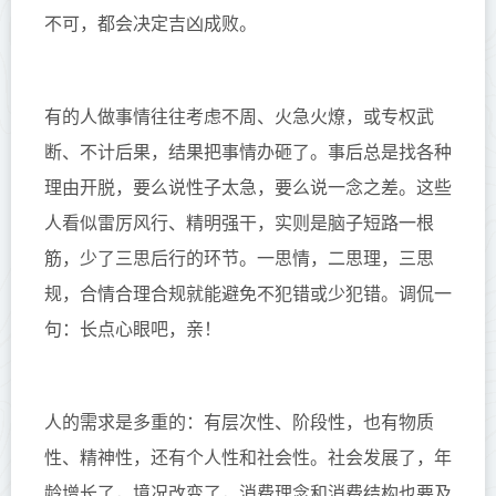
不可
，都
会
决定
吉凶
成败。
有的人做事情往往考虑不周、火急火燎，或专权武
断、不计后果，结果把事情办砸了。事后总是找各种
理由开脱，要么说性子太急，要么说一念之差。这些
人看似雷厉风行、精明强干，实
则
是脑子短路一根
筋，少了三思后行的环节。一思情，二思理，三思
规，合情合理合规就能避免不犯错或少犯错。调侃一
句：长点心眼吧，亲！
人的需求是多重的：有层次性、阶段性，也有物质
性、精神性，还有个人性和社会性。社会发展了，年
龄增长了，境况改变了，消费理念和消费结构也要及