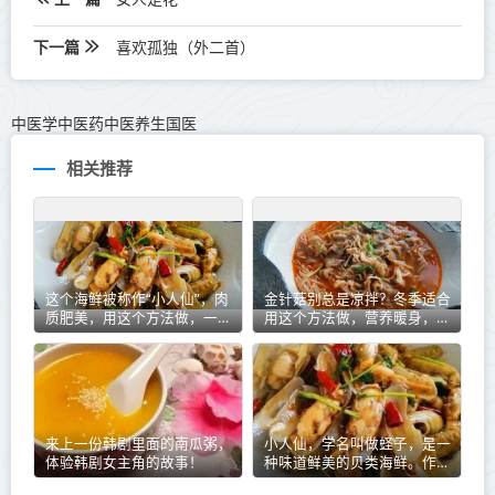
下一篇
喜欢孤独（外二首）
中医学中医药中医养生国医
相关推荐
这个海鲜被称作“小人仙”，肉
金针菇别总是凉拌？冬季适合
质肥美，用这个方法做，一盘
用这个方法做，营养暖身，开
不够吃
胃下饭香
来上一份韩剧里面的南瓜粥，
小人仙，学名叫做蛏子，是一
体验韩剧女主角的故事！
种味道鲜美的贝类海鲜。作为
一名大厨，我可以为你分享一