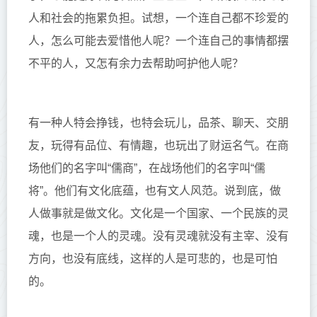
人和社会的
拖
累负担。试想，一个连自己都不
珍
爱的
人，怎么可能去爱
惜
他人呢？一个连自己的事情都摆
不平的人，又怎有余力去帮助呵护他人呢？
有一种人特会挣钱，也特会玩儿，品茶、聊天、交朋
友，玩得有品位、有情趣，也玩出了
财运
名
气
。在商
场他们的名字叫
“儒商”，在战场他们的名字叫“儒
将”。他们有文化底蕴，也有
文人
风范。说到底，做
人做事就是做文化。文化是一个国家、一个民族的灵
魂，也是一个人的灵魂
。没有灵魂就没有主宰、没有
方向，也没有底线，这样的人是可悲的，也是
可怕
的
。