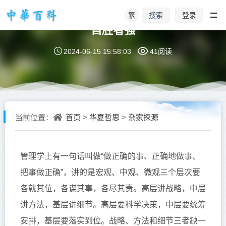
繁
登录
搜索
自胜者强
2024-06-15 15:58:03
41阅读
首页
华夏哲思
杂家探源
当前位置：
>
>
管理学上有一句话叫做
“做正确的事、正确地做事、
把事做正确”，讲的是
宏观
、中
观
、
微观
三个层次要
各就其位，各谋其
事
，各尽其责。高层讲战略，中层
讲方法，基层讲细节。高层要科学决策，中层要统筹
安排，基层要落实到位。战略、方法和细节
三者缺一