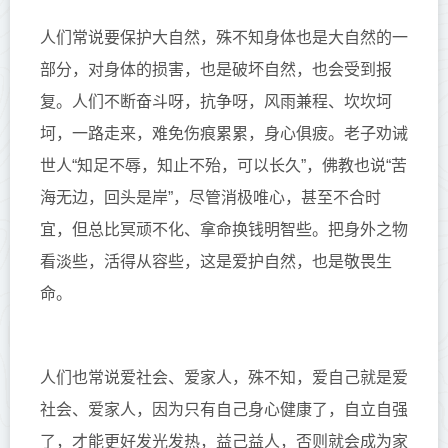
人们常说要保护
大
自然，殊不知身体也是
大
自然的一
部分，对身体的损害，也是破坏自然，也会受到报
复。人们不断奋斗呀，抗争呀，风雨兼程、坎坎坷
坷，一路走来，难免伤痕累累，身心俱
疲
。老子劝诫
世人
“知足不辱，知止不殆，可以长久”，佛
教
也说
“苦
海无边，回头是岸”，尽管消极唯心，甚至不合时
宜，但总比冥顽不化、拿命换钱
明智
些。把身外之物
看淡些，活得从容些，这是爱护自然，也是敬畏生
命。
人们也常说爱社会、爱家人，殊不知，爱自己就是爱
社会、爱家人，因为只有自己身心健康了，自立自强
了，才能更好发光发热，益己益人，否则就会成为家