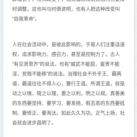
时调整，这也叫与时俱进吧，也有人把这种改变叫
“自我革命”。
人在社会活动中，是彼此影响的
，
于是人们
注重
话语
权，追求影响力、感召力，甚至是控制力了。古人
“
有见贤思齐
”
的说法，也有
“威武不能屈，富贵不能
淫，贫贱不能移”的说法。治理社会不外乎王、霸两
道，霸道往往不得人心，要行王道。所谓王道，就是
动之以情，晓之以理，惠之以利，明之以规。真善美
的东西要坚持、要学习、要发扬，假丑恶的东西要抵
制、要修正、要淘汰。如此久久为功，
正气上扬，
社
会就会进步昌明了。