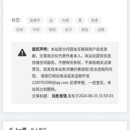
标签：
管理学
话
叫做
事
做事
宏观
中观
微观
层次
高层
战略
版权声明：
本站部分内容由互联网用户自发贡
献，文章观点仅代表作者本人。本站仅提供信息
存储空间服务，不拥有所有权，不承担相关法律
责任。如发现本站有涉嫌抄袭侵权/违法违规的内
容， 请拨打网站电话或发送邮件至
1330763388@qq.com 反馈举报，一经查实，本
站将立刻删除。
自胜者强
文章标题：
发布于2024-06-15 15:58:03
上一篇
女人是花