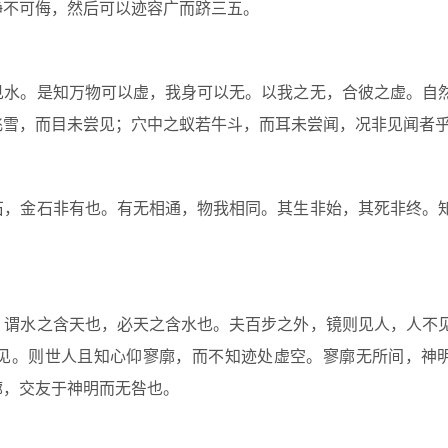
静不可侮，然后可以迹容广而跻三五。
水。是知万物可以虚，我身可以无。以我之无，合彼之虚。自
飞雪，而目未尝见；穴中之蚁若牛斗，而耳未尝闻，况非见闻者
，金石非有也。有无相通，物我相同。其生非始，其死非终。
谓水之含天也，必天之含水也。夫百步之外，镜则见人，人不
见。则世人且知心仰寥廓，而不知迹处虚空。寥廓无所间，神
廓，交友于神明而无咎也。