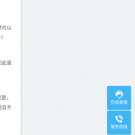
然可以
乎！
知此道
见影，
在线客服
明且不
服务热线