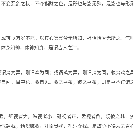
不变冠剑之状，不夺黼黻之色。是形也与影无殊，是影也与形
或可以万岁不死。以其心冥冥兮无所知，神怡怡兮无所之，气
，体身知神，体神知真，是谓吉人之津。
谓枭为异，则谓鸡为同；或谓鸡为异，则谓枭为同。孰枭鸡之
我自闻；目中花，我自见。我之昼夜，彼之昼夜，则是昼不得谓
。璧视者大，珠视者小，砥视者正，盂视者倒。观彼之器，
形气謟我，精魄贼我，奸臣贵我，礼乐尊我。是故心不得为之君