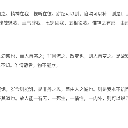
之。精神在我，视听在彼。跰趾可以割，陷吻可以补，则是耳
魂魄魅我，血气醉我，七窍囚我，五根役我。惟神之有形，由
幻惑也，而人自惑之；非回流之，改变也，则人自变之。是故
人不知。唯清静者，物不能欺。
饱，岁俭则能饥，是非丹之恩，盖由人之诚也。则是我本不饥
齐其道也。故人能一有无，一死生，一情性，一内外，则可以蜕