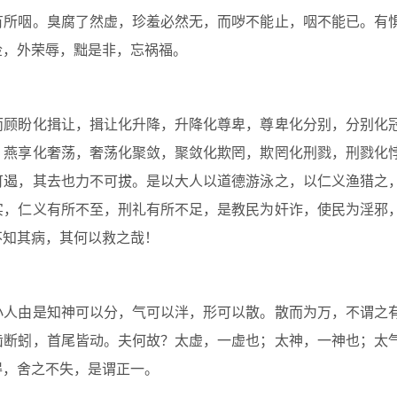
所咽。臭腐了然虚，珍羞必然无，而哕不能止，咽不能已。有
俭，外荣辱，黜是非，忘祸福。
顾盼化揖让，揖让化升降，升降化尊卑，尊卑化分别，分别化
，燕享化奢荡，奢荡化聚敛，聚敛化欺罔，欺罔化刑戮，刑戮化
可遏，其去也力不可拔。是以大人以道德游泳之，以仁义渔猎之
实，仁义有所不至，刑礼有所不足，是教民为奸诈，使民为淫邪
不知其病，其何以救之哉！
人由是知神可以分，气可以泮，形可以散。散而为万，不谓之
齿断蚓，首尾皆动。夫何故？太虚，一虚也；太神，一神也；太
得，舍之不失，是谓正一。