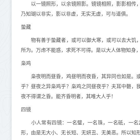
以一镜照形，以余镜照影。镜镜相照，影影相传，
乃知瑚以非实，影以非虚，无实无虚，可与道俱。
蛰藏
物有善于蛰藏者，或可以御大寒，或可以去大饥，
所为。万虑不能惑，求死不可得。是以大人体物知身
枭鸡
枭夜明而昼昏，鸡昼明而夜昏，其异同也如是。或
乎？昼夜之异枭鸡乎？枭鸡之同昼夜乎？夫耳中磬，
夜不得谓之昏。能齐昏明者，其唯大人乎！
四镜
小人常有四镜：一名璧，一名珠，一名砥，一名盂
形，由是无大小、无长短、无妍丑、无美恶。所以知