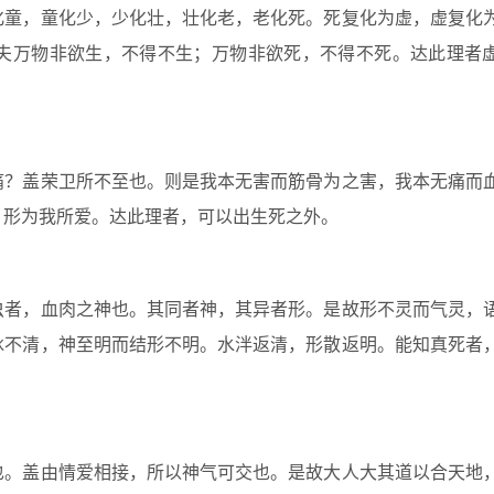
童，童化少，少化壮，壮化老，老化死。死复化为虚，虚复化
夫万物非欲生，不得不生；万物非欲死，不得不死。达此理者
？盖荣卫所不至也。则是我本无害而筋骨为之害，我本无痛而
，形为我所爱。达此理者，可以出生死之外。
者，血肉之神也。其同者神，其异者形。是故形不灵而气灵，
冰不清，神至明而结形不明。水泮返清，形散返明。能知真死者
。盖由情爱相接，所以神气可交也。是故大人大其道以合天地