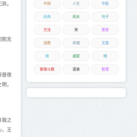
中国
人生
中医
无异。
经典
风水
句子
方法
宋
意思
熙熙无
道教
命理
文案
佛
道家
明
紫微斗数
语录
智慧
异昼夜
之明，
察我之
心，王