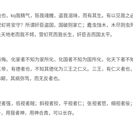
，kq我精气，铄我魂魄，盗我滋味，而有其生。有以见我之
营虰将安守？所谓奸臣盗国，国破则家亡；蠹虫蚀木，木尽则虫
虽天地老而我不倾，营虰死而我长生，奸臣去而国太平。
侮。化家者不知为家所化，化国者不知为国所化，化天下者不
五帝，有德者也，不知其德化为三王之仁义。三王，有仁义者也
弥颠，其病弥笃，而无反者也。
者强，低视者贼；斜视者狡，平视者仁；张视者怒，细视者佞
身，用我者神，用神合真，可以长存。