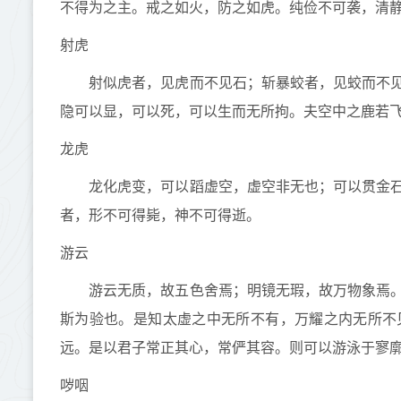
不得为之主。戒之如火，防之如虎。纯俭不可袭，清
射虎
射似虎者，见虎而不见石；斩暴蛟者，见蛟而不见
隐可以显，可以死，可以生而无所拘。夫空中之鹿若
龙虎
龙化虎变，可以蹈虚空，虚空非无也；可以贯金石
者，形不可得毙，神不可得逝。
游云
游云无质，故五色舍焉；明镜无瑕，故万物象焉。
斯为验也。是知太虚之中无所不有，万耀之内无所不
远。是以君子常正其心，常俨其容。则可以游泳于寥
哕咽