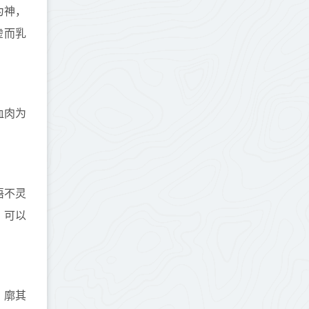
为神，
虚而乳
血肉为
语不灵
，可以
，廓其