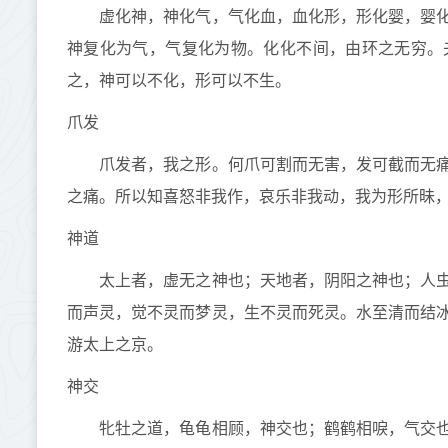
虚化神，神化气，气化血，血化形，形化婴，婴化
神复化为气，气复化为物。化化不间，由环之无穷。
之，神可以不化，形可以不生。
爪发
爪发者，我之形。何爪可割而无害，发可截而无痛
之痛。所以知喜怒非我作，哀乐非我动，我为形所昧
神道
太上者，虚无之神也；天地者，阴阳之神也；人虫
而声灵，觉不灵而梦灵，生不灵而死灵。水至清而结
游太上之京。
神交
牝牡之道，龟龟相顾，神交也；鹤鹤相唳，气交也