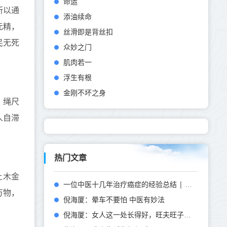
命运
所以通
添油续命
元精，
丝滑即是背丝扣
民无死
众妙之门
肌肉若一
浮生有根
金刚不坏之身
，绳尺
人自滞
热门文章
土木金
一位中医十几年治疗癌症的经验总结 | 张庆军
万物，
倪海厦：晕车不要怕 中医有妙法
倪海厦：女人这一处长得好，旺夫旺子旺全家！