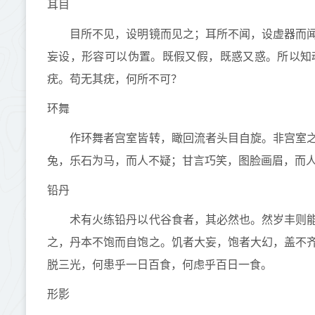
耳目
目所不见，设明镜而见之；耳所不闻，设虚器而闻
妄设，形容可以伪置。既假又假，既惑又惑。所以知
疣。苟无其疣，何所不可？
环舞
作环舞者宫室皆转，瞰回流者头目自旋。非宫室之
兔，乐石为马，而人不疑；甘言巧笑，图脸画眉，而
铅丹
术有火练铅丹以代谷食者，其必然也。然岁丰则能
之，丹本不饱而自饱之。饥者大妄，饱者大幻，盖不
脱三光，何患乎一日百食，何虑乎百日一食。
形影