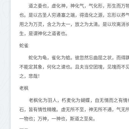
道之委也，虚化神，神化气，气化形，形生而万物
也。是以古圣人穷通塞之端，得造化之源，忘形以养
用之为万灵，含之为太一，放之为太清。是以坎离消
生，是谓神化之道者也。
蛇雀
蛇化为龟，雀化为蛤。彼忽然忘曲屈之状，而得蹒
不能定其象，何化之速也。且夫当空团塊，见塊而不
之，悲哉！
老枫
老枫化为羽人，朽麦化为蝴蝶，自无情而之有情也
石，皆有情性精魄。虚无所不至，神无所不通，气无
一物也；万神，一神也，斯道之至矣。