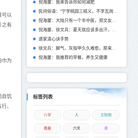
倪海厦：我来告诉你如何减肥
民间俗语：“宁学桃园三结义，不学瓦岗一炉香”，啥道理？
目可以
倪海厦：大陆只有一个半中医，郑文友乃经方大家，肿瘤名医
形之有
倪海厦、徐文兵：夏天就应该多出汗，如果不出汗，时间长了就会落下病根
道家清心诀手势
徐文兵：脚气、灰指甲久久难愈，原来是体质有问题
倪海厦：我推荐的早餐，养生又健康
粉巾为
而自饥
标签列表
五行、
八字
人
王阳明
周易
六爻
清