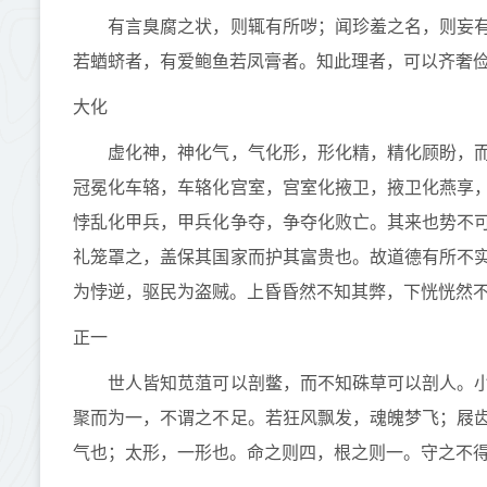
有言臭腐之状，则辄有所哕；闻珍羞之名，则妄有
若蝤蛴者，有爱鲍鱼若凤膏者。知此理者，可以齐奢
大化
虚化神，神化气，气化形，形化精，精化顾盼，而
冠冕化车辂，车辂化宫室，宫室化掖卫，掖卫化燕享
悖乱化甲兵，甲兵化争夺，争夺化败亡。其来也势不
礼笼罩之，盖保其国家而护其富贵也。故道德有所不
为悖逆，驱民为盗贼。上昏昏然不知其弊，下恍恍然
正一
世人皆知苋菹可以剖鳖，而不知硃草可以剖人。小
聚而为一，不谓之不足。若狂风飘发，魂魄梦飞；屐
气也；太形，一形也。命之则四，根之则一。守之不