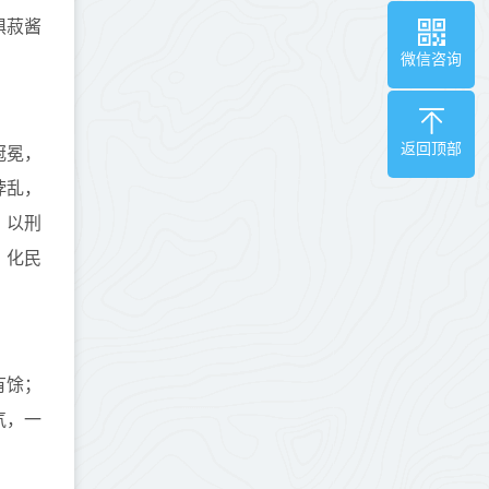
惧菽酱
微信咨询
返回顶部
冠冕，
悖乱，
，以刑
，化民
有馀；
气，一