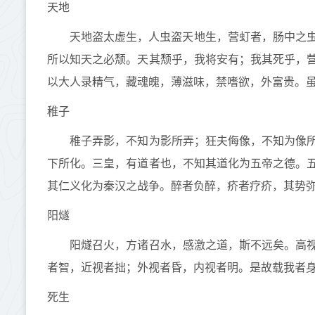
天地
天地盗太虚生，人虫盗天地生，营虰者，肠中之虫也
所以知天之必颓。天其颓乎，我将安有；我其死乎，
以大人录精气，藏魂魄，薄滋味，禁嗜欲，外富贵。
稚子
稚子弄影，不知为影所弄；狂夫侮像，不知为像所
下所化。三皇，有道者也，不知其道化为五帝之德。
其仁义化为秦汉之战争。醉者负醉，疥者疗疥，其势
阳燧
阳燧召火，方诸召水，感激之道，斯不远矣。高视
者智，近视者拙；外视者昏，内视者明。是故载我者
死生