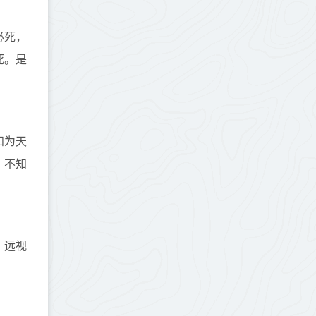
必死，
死。是
知为天
，不知
；远视