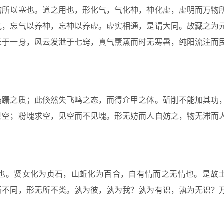
所以塞也。道之用也，形化气，气化神，神化虚，虚明而万物
气，忘气以养神，忘神以养虚。虚实相通，是谓大同。故藏之为
长于一身，风云发泄于七窍，真气薰蒸而时无寒暑，纯阳流注而
跚之质；此倏然失飞鸣之态，而得介甲之体。斫削不能加其功
见空；粉塊求空，见空而不见塊。形无妨而人自妨之，物无滞而
。贤女化为贞石，山蚯化为百合，自有情而之无情也。是故
所不同，形无所不类。孰为彼，孰为我？孰为有识，孰为无识？