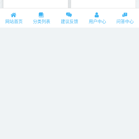
网站首页
分类列表
建议反馈
用户中心
问答中心
真正的朋友，贵在“无用”
西门庆的“一妻多妾”：《金瓶梅》中的情感与欲望纠葛
畅谈九州
畅谈九州
2026-03-10
2026-03-10
春秋战国第一狠人：要离？吴起？不，是他！
畅谈九州
2026-03-10