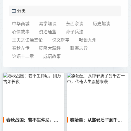
分类
中华商城
易学趣谈
东西杂谈
历史趣谈
心情故事
资治通鉴
孙子兵法
王夫之读通鉴论
说文解字
畅谈九州
春秋左传
乾隆大藏经
聊斋志异
论语十二章
成语故事
春秋战国：若不生仲尼，则万古如长夜
秦始皇：从邯郸质子到千古一帝，传奇人生震撼来袭