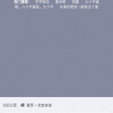
字字珠玑
夏仲奇
觉醒
七十不留
热门搜索：
宿，八十不留饭，九十不
长寿的男性一般有五个爱
好，如果占了两
八宗
财官相生
萨守坚
首页
文史杂谈
当前位置：
>