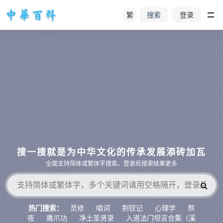
繁
登录
搜索
搜一搜就是为中华文化的传承发展添砖加瓦
全面支持简体或繁体字搜索、登录后搜索结果更多
灵修
唱词
荆钗记
心理学
熬
热门搜索：
夜
鹰爪功
净土圣贤录
入道法门坦言合集（溪