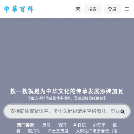
繁
登录
搜索
搜一搜就是为中华文化的传承发展添砖加瓦
全面支持简体或繁体字搜索、登录后搜索结果更多
灵修
唱词
荆钗记
心理学
熬
热门搜索：
夜
鹰爪功
净土圣贤录
入道法门坦言合集（溪