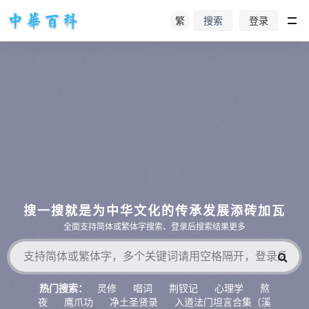
繁
登录
搜索
搜一搜就是为中华文化的传承发展添砖加瓦
全面支持简体或繁体字搜索、登录后搜索结果更多
灵修
唱词
荆钗记
心理学
熬
热门搜索：
夜
鹰爪功
净土圣贤录
入道法门坦言合集（溪