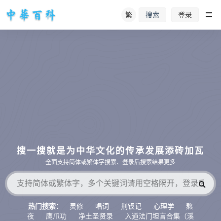
繁
登录
搜索
搜一搜就是为中华文化的传承发展添砖加瓦
全面支持简体或繁体字搜索、登录后搜索结果更多
灵修
唱词
荆钗记
心理学
熬
热门搜索：
夜
鹰爪功
净土圣贤录
入道法门坦言合集（溪