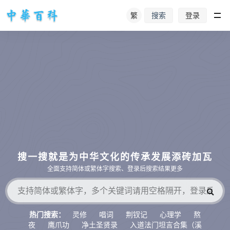
繁
登录
搜索
搜一搜就是为中华文化的传承发展添砖加瓦
全面支持简体或繁体字搜索、登录后搜索结果更多
灵修
唱词
荆钗记
心理学
熬
热门搜索：
夜
鹰爪功
净土圣贤录
入道法门坦言合集（溪