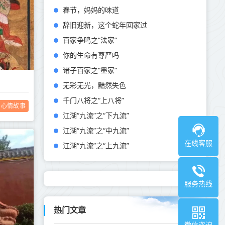
春节，妈妈的味道
辞旧迎新，这个蛇年回家过
百家争鸣之“法家”
你的生命有尊严吗
诸子百家之“墨家”
无彩无光，黯然失色
千门八将之“上八将”
心情故事
江湖“九流”之“下九流”
江湖“九流”之“中九流”
在线客服
江湖“九流”之“上九流”
服务热线
热门文章
微信咨询