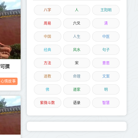
八字
人
王阳明
周易
六爻
清
中国
人生
中医
经典
风水
句子
方法
宋
意思
时可撰
道教
命理
文案
心情故事
佛
道家
明
紫微斗数
语录
智慧