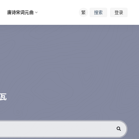
唐诗宋词元曲
繁
登录
搜索
瓦