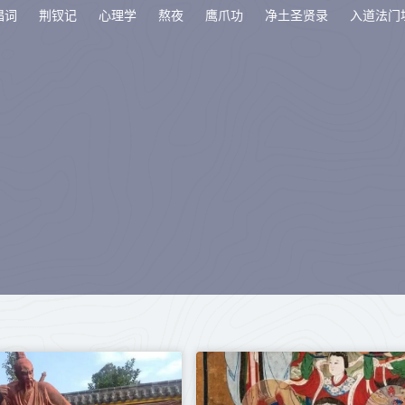
唱词
荆钗记
心理学
熬夜
鹰爪功
净土圣贤录
入道法门