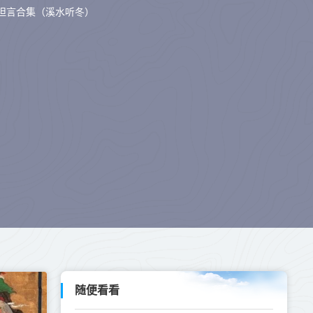
坦言合集（溪水听冬）
随便看看