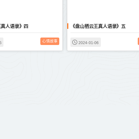
王真人语录》四
《盘山栖云王真人语录》五
心情故事
6
2024-01-06