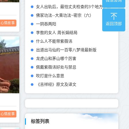
女人出轨后，最怕丈夫检查的3个地方，尤其是第一个
佛家功法--大乘功法~密宗（六）
心情故事
一阴吞两阳
返回顶部
李敖的女人 周长娟结局
什么人不能带紫薇讳
出道出马仙的一百零八梦境最新版
龙虎山和茅山哪个厉害
佩戴紫薇讳好处与禁忌
吹打是什么意思
《吉祥经》原文及译文
心情故事
标签列表