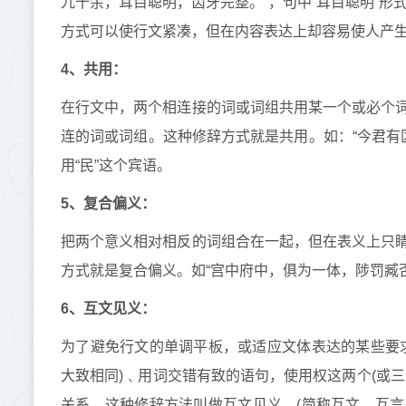
九十余，耳目聪明，齿牙完整。”，句中“耳目聪明”形
方式可以使行文紧凑，但在内容表达上却容易使人产
4、共用：
在行文中，两个相连接的词或词组共用某一个或必个
连的词或词组。这种修辞方式就是共用。如：“今君有区
用“民”这个宾语。
5、复合偏义：
把两个意义相对相反的词组合在一起，但在表义上只
方式就是复合偏义。如“宫中府中，俱为一体，陟罚臧否，
6、互文见义：
为了避免行文的单调平板，或适应文体表达的某些要
大致相同)﹑用词交错有致的语句，使用权这两个(或
关系，这种修辞方法叫做互文见义，(简称互文、互言