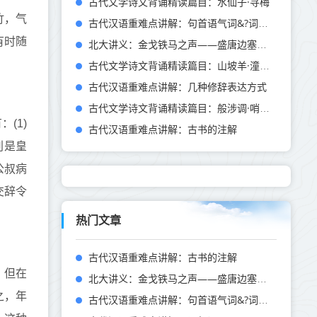
古代文学诗文背诵精读篇目：水仙子·寻梅
竹，气
古代汉语重难点讲解：句首语气词&?词头&?词尾
有时随
北大讲义：金戈铁马之声——盛唐边塞诗派及其作品
古代文学诗文背诵精读篇目：山坡羊·潼关怀古
古代汉语重难点讲解：几种修辞表达方式
古代文学诗文背诵精读篇目：般涉调·哨遍·高祖还乡
有：
(1)
古代汉语重难点讲解：古书的注解
别是皇
公叔病
交辞令
热门文章
古代汉语重难点讲解：古书的注解
，但在
北大讲义：金戈铁马之声——盛唐边塞诗派及其作品
之，年
古代汉语重难点讲解：句首语气词&?词头&?词尾