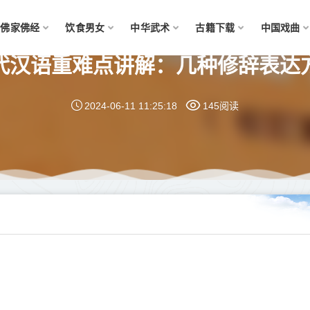
佛家佛经
饮食男女
中华武术
古籍下载
中国戏曲
代汉语重难点讲解：几种修辞表达
2024-06-11 11:25:18
145阅读