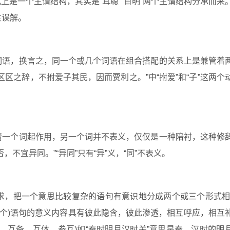
式上是一个主谓结构，其实是“耳聪”“目明”两个主谓结构分承而来
生误解。
词语，换言之，同一个或几个词语在组合搭配的关系上是兼管着
区之辞，不拊爱子其民，因而贾利之。”中“拊爱”和“子”这两个
睛一个词起作用，另一个词并不表义，仅仅是一种陪衬，这种修
不宜异同。”“异同”只有“异”义，“同”不表义。
求，把一个意思比较复杂的语句有意识地分成两个或三个形式
三个)语句的意义内容具有彼此隐含，彼此渗透，相互呼应，相互
﹑互备﹑互体﹑参互)如“秦时明月汉时关”意思是秦、汉时的明