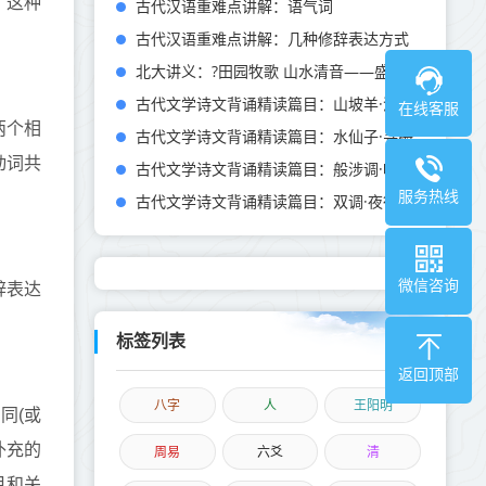
。这种
古代汉语重难点讲解：语气词
古代汉语重难点讲解：几种修辞表达方式
北大讲义：?田园牧歌 山水清音——盛唐山水田园诗歌
古代文学诗文背诵精读篇目：山坡羊·潼关怀古
在线客服
两个相
古代文学诗文背诵精读篇目：水仙子·寻梅
动词共
古代文学诗文背诵精读篇目：般涉调·哨遍·高祖还乡
服务热线
古代文学诗文背诵精读篇目：双调·夜行船·秋思
微信咨询
辞表达
标签列表
返回顶部
八字
人
王阳明
相同
(或
补充的
周易
六爻
清
月和关