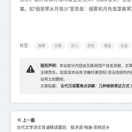
塞。如“烟笼寒水月笼沙”意思是：烟雾和月色笼罩着
标签：
用典
引用
古人
历史
事迹
言语
版权声明：
本站部分内容由互联网用户自发贡献，文
法律责任。如发现本站有涉嫌抄袭侵权/违法违规的内容， 
站将立刻删除。
古代汉语重难点讲解：几种修辞表达方式
文章标题：
上一篇
古代文学诗文背诵精读篇目：般涉调·哨遍·高祖还乡