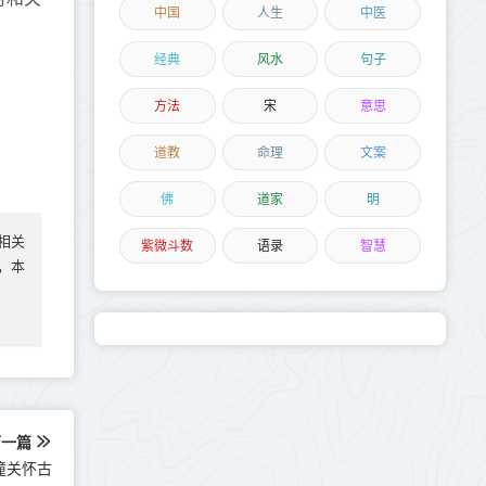
中国
人生
中医
经典
风水
句子
方法
宋
意思
道教
命理
文案
佛
道家
明
相关
紫微斗数
语录
智慧
实，本
下一篇
潼关怀古