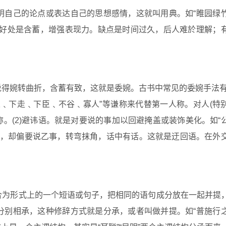
明自己的论点或表达自己的思想感情，这就叫用典。如“睢园绿
的好处是含蓄，增强表现力。缺点是时间过久，后人难於理解；
说得婉转曲折，含蓄有致，这就是委婉。古书中常见的委婉手法
﹑下走﹑下臣﹑不谷﹑寡人”等谦称来代替第一人称。对人(特
称。(2)避讳语。就是对要说的事加以回避掩盖或装饰美化。如“
甲事，却偏要说乙事，转弯抹角，话中有话。这就是迂回语。在外
合为形式上的一个短语或句子，把相同的语句成分放在一起并提
分别相承，这种修辞方式就是分承，或者叫做并提。如“普施行