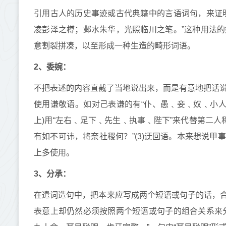
引用古人的历史事迹或古代典籍中的言语词句，来证
凌彭泽之樽；邺水朱华，光照临川之笔。”这种用法
意割裂拼凑，以至形成一种生造的畸形词语。
2、委婉：
不把表述的内容直截了当地说出来，而是有意地把话
使用谦敬语。如对己表谦的有“仆、愚﹑妾﹑奴﹑小人
上)用“左右﹑足下﹑先生﹑执事﹑陛下”来代替第二人
有如不可讳，将奈社稷何？”(3)迂回语。本来想说
上多使用。
3、分承：
在遣词造句中，把本来应写成两个短语或句子的话，
表意上却仍然必须按照两个短语或句子的组合关系来