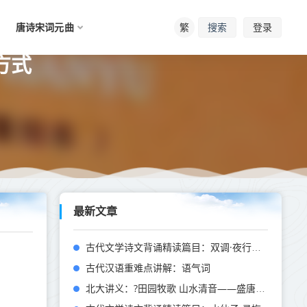
唐诗宋词元曲
繁
登录
搜索
方式
最新文章
古代文学诗文背诵精读篇目：双调·夜行船·秋思
古代汉语重难点讲解：语气词
北大讲义：?田园牧歌 山水清音——盛唐山水田园诗歌