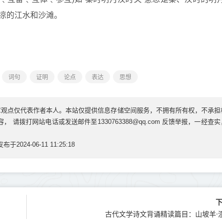
寒凉的江水和沙滩。
词句
证明
论点
表达
思想
章观点仅代表作者本人。本站仅提供信息存储空间服务，不拥有所有权，不承担
请拨打网站电话或发送邮件至1330763388@qq.com 反馈举报，一经查
发布于2024-06-11 11:25:18
古代文学诗文背诵精读篇目：山坡羊·