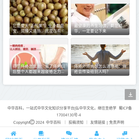
它是夏天“正气果”，全身都是
最健康的养生习惯，都是精
宝，润燥又清热，就现在有~
华，一定要记下来
得了痔疮怎么治：患了痔疮以
痔疮外痔肉球怎么消除呢：痔
后整个人都越来越疲倦乏力是
疮会传染给别人吗？
为什么？
蜀ICP备
中华百科，一站式中华文化知识分享平台|弘中华文化，继往圣绝学
17004130号-4
中华百科
投稿须知
友情链接
免责声明
Copyright
2024
｜
｜
|