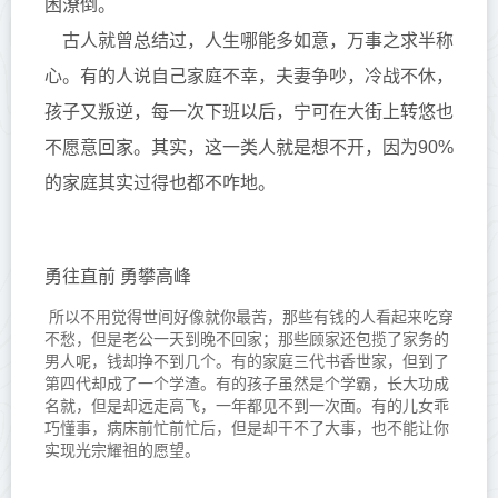
困潦倒。
古人就曾总结过，人生哪能多如意，万事之求半称
心。有的人说自己家庭不幸，夫妻争吵，冷战不休，
孩子又叛逆，每一次下班以后，宁可在大街上转悠也
不愿意回家。其实，这一类人就是想不开，因为90%
的家庭其实过得也都不咋地。
勇往直前 勇攀高峰
所以不用觉得世间好像就你最苦，那些有钱的人看起来吃穿
不愁，但是老公一天到晚不回家；那些顾家还包揽了家务的
男人呢，钱却挣不到几个。有的家庭三代书香世家，但到了
第四代却成了一个学渣。有的孩子虽然是个学霸，长大功成
名就，但是却远走高飞，一年都见不到一次面。有的儿女乖
巧懂事，病床前忙前忙后，但是却干不了大事，也不能让你
实现光宗耀祖的愿望。