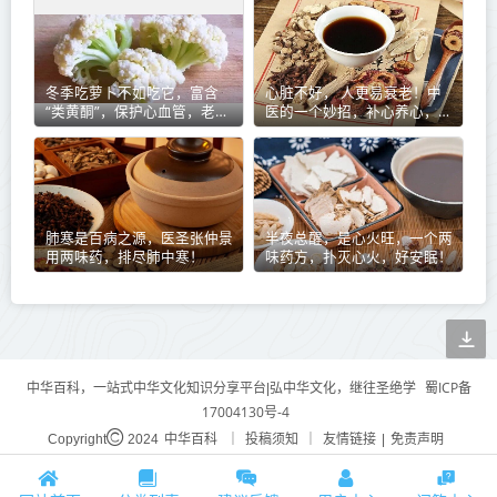
冬季吃萝卜不如吃它，富含
心脏不好， 人更易衰老！中
“类黄酮”，保护心血管，老人
医的一个妙招，补心养心，给
吃尤其好
你的心脏加足马力，活力满
满！
肺寒是百病之源，医圣张仲景
半夜总醒，是心火旺，一个两
用两味药，排尽肺中寒！
味药方，扑灭心火，好安眠！
蜀ICP备
中华百科，一站式中华文化知识分享平台|弘中华文化，继往圣绝学
17004130号-4
中华百科
投稿须知
友情链接
免责声明
Copyright
2024
｜
｜
|