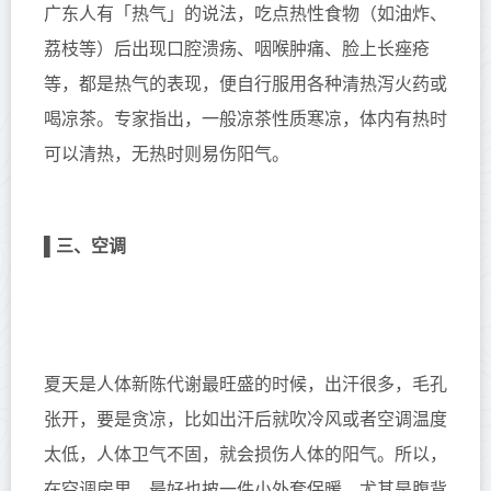
广东人有「热气」的说法，吃点热性食物（如油炸、
荔枝等）后出现口腔溃疡、咽喉肿痛、脸上长痤疮
等，都是热气的表现，便自行服用各种清热泻火药或
喝凉茶。专家指出，一般凉茶性质寒凉，体内有热时
可以清热，无热时则易伤阳气。
▌
三、空调
夏天是人体新陈代谢最旺盛的时候，出汗很多，毛孔
张开，要是贪凉，比如出汗后就吹冷风或者空调温度
太低，人体卫气不固，就会损伤人体的阳气。所以，
在空调房里，最好也披一件小外套保暖，尤其是腹背