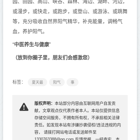
园、田园、高山、峡谷、森林、海边、湖畔、河边，
或漫步，或快走，或跑步，或登山、或游泳、或跳舞
等，充分吸收自然界阳气精华，补充能量，调畅气
血，养护阳气。
“
中医养生与健康
”
（放到你圈子里，朋友们会感激您）
标签：
夏天最
阳气
事
版权声明：
本站部分内容由互联网用户自发贡
献，文章观点仅代表作者本人。本站仅提供信息
存储空间服务，不拥有所有权，不承担相关法律
责任。如发现本站有涉嫌抄袭侵权/违法违规的内
容， 请拨打网站电话或发送邮件至
1330763388@qq.com 反馈举报，一经查实，本