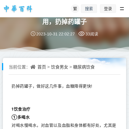
繁
登录
搜索
降血糖做好五件事，比打针吃药更管
用，扔掉药罐子
2023-10-31 22:02:27
33阅读
首页
饮食男女
糖尿病饮食
当前位置：
>
>
扔掉药罐子，做好这几件事，血糖降得更快!
1饮食治疗
①多喝水
对喝水慢喝水，对血管以及血脂和身体都有好处，尤其是