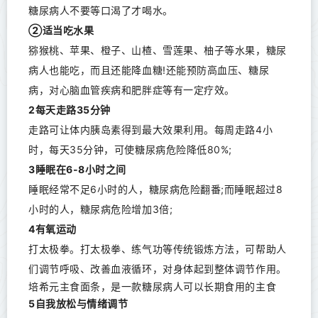
糖尿病人不要等口渴了才喝水。
②适当吃水果
猕猴桃、苹果、橙子、山楂、雪莲果、柚子等水果，糖尿
病人也能吃，而且还能降血糖!还能预防高血压、糖尿
病，对心脑血管疾病和肥胖症等有一定疗效。
2每天走路35分钟
走路可让体内胰岛素得到最大效果利用。每周走路4小
时，每天35分钟，可使糖尿病危险降低80%;
3睡眠在6-8小时之间
睡眠经常不足6小时的人，糖尿病危险翻番;而睡眠超过8
小时的人，糖尿病危险增加3倍;
4有氧运动
打太极拳。打太极拳、练气功等传统锻炼方法，可帮助人
们调节呼吸、改善血液循环，对身体起到整体调节作用。
培希元主食面条，是一款糖尿病人可以长期食用的主食
5自我放松与情绪调节