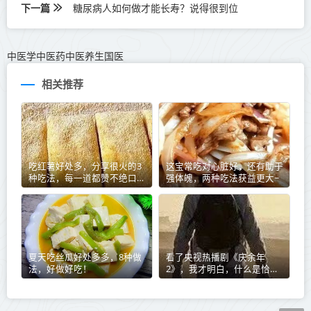
下一篇
糖尿病人如何做才能长寿？说得很到位
中医学中医药中医养生国医
相关推荐
吃红薯好处多，分享很火的3
这宝常吃对心脏好，还有助于
种吃法，每一道都赞不绝口，
强体魄，两种吃法获益更大~
要收藏好
夏天吃丝瓜好处多多，8种做
看了央视热播剧《庆余年
法，好做好吃！
2》，我才明白，什么是恰到
好处的父爱