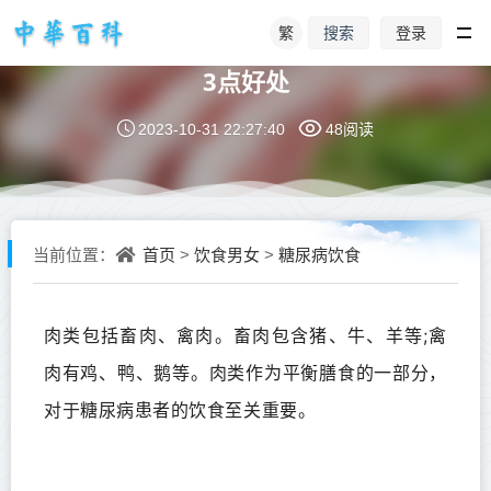
繁
登录
搜索
糖尿病人吃肉更有利于控制血糖，还有
3点好处
2023-10-31 22:27:40
48阅读
首页
饮食男女
糖尿病饮食
当前位置：
>
>
肉类包括畜肉、禽肉。畜肉包含猪、牛、羊等;禽
肉有鸡、鸭、鹅等。肉类作为平衡膳食的一部分，
对于糖尿病患者的饮食至关重要。