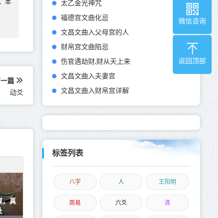
太乙金光神咒
实，本
福德宫文曲化忌
微信咨询
文昌文曲入父母宫的人
财帛宫文曲陷忌
伤官遇劫财,财从天上来
返回顶部
文昌文曲入夫妻宫
下一篇
文昌文曲入财帛宫详解
动爻
标签列表
八字
人
王阳明
谋，真
周易
六爻
清
处