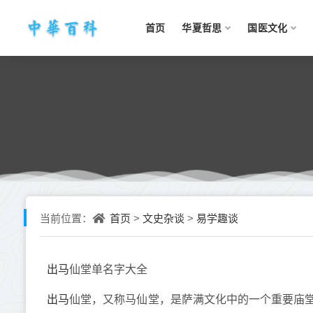
首页
华夏哲思
国医文化
首页
文史杂谈
易学趣谈
当前位置：
>
>
出马
仙堂单名字大全
出马
仙堂，又称马仙堂，是萨满文化中的一个重要庙