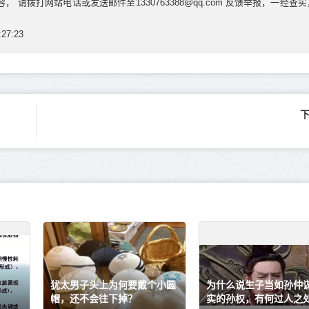
请拨打网站电话或发送邮件至1330763388@qq.com 反馈举报，一经查
27:23
犹太男子头上为何要戴个小圆
为什么说生子当如孙仲
帽，还不会往下掉？
实的孙权，有何过人之