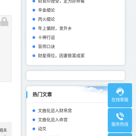
财官印授全，定为好命看
辛金细论
丙火细论
年上偏财，发外乡
十神行运
盲师口诀
财星得位，因妻致富成家
热门文章
在线客服
文曲化忌入财帛宫
文曲化忌入命宫
服务热线
动爻
相关