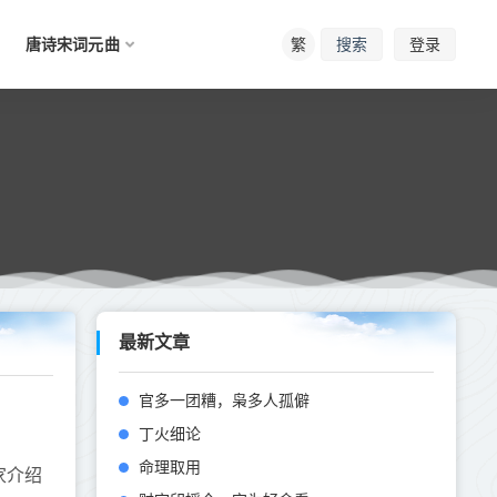
唐诗宋词元曲
繁
登录
搜索
最新文章
官多一团糟，枭多人孤僻
丁火细论
命理取用
家介绍