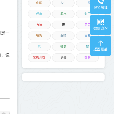
中国
人生
中医
服务热线
经典
风水
句子
方法
宋
意思
微信咨询
但是一
道教
命理
文案
佛
道家
明
返回顶部
题，说
紫微斗数
语录
智慧