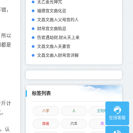
太乙金光神咒
不错，
福德宫文曲化忌
文昌文曲入父母宫的人
财帛宫文曲陷忌
。所以
伤官遇劫财,财从天上来
切都是
文昌文曲入夫妻宫
文昌文曲入财帛宫详解
标签列表
斤斤计
八字
人
王阳明
气。
在线客服
周易
六爻
清
。认