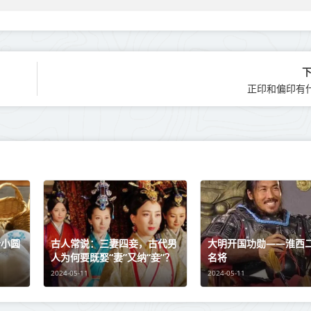
正印和偏印有
个小圆
古人常说：三妻四妾，古代男
大明开国功勋——淮西
人为何要既娶“妻”又纳“妾”？
名将
2024-05-11
2024-05-11