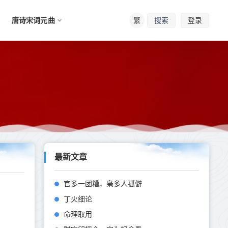
唐诗宋词元曲
繁
登录
搜索
最新文章
官多一团糟，枭多人孤僻
丁火细论
命理取用