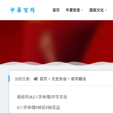
首页
华夏哲思
国医文化
首页
文史杂谈
易学趣谈
当前位置：
>
>
易经风水|八字命理|中华文化
#八字命理#桃花#桃花运