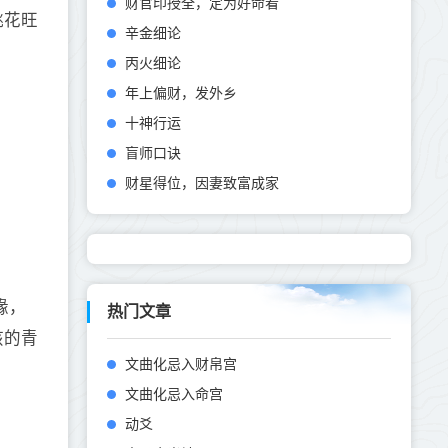
财官印授全，定为好命看
桃花旺
辛金细论
丙火细论
年上偏财，发外乡
十神行运
盲师口诀
财星得位，因妻致富成家
缘，
热门文章
孩的青
文曲化忌入财帛宫
文曲化忌入命宫
动爻