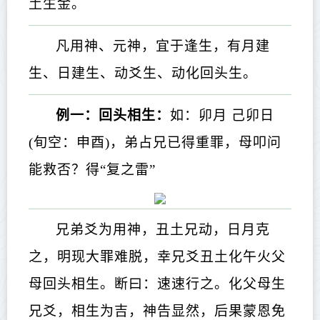
土生金。
凡用神、元神，宜于逢生，有月建
生、日建生、动爻生、动化回头生。
例一：回头相生：
如：卯月 己卯日
(旬空：申酉)，弟占兄已得重罪，母叩问
能救否？得“复之雷”
兄弟爻为用神，丑土兄动，日月克
之，明现大罪难脱，幸兄爻丑土化午火父
母回头相生。断曰：速速行之。化父母生
兄爻，相生为吉，神告显然，后果蒙恩免