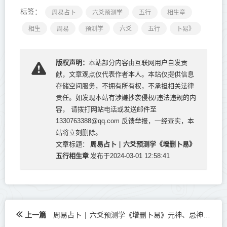
标签：
周易占卜
六爻预测学
五行
相生章
相生
周易
预测学
六爻
五行
卜易》
版权声明：
本站部分内容由互联网用户自发贡
献，文章观点仅代表作者本人。本站仅提供信息
存储空间服务，不拥有所有权，不承担相关法律
责任。如发现本站有涉嫌抄袭侵权/违法违规的内
容， 请拨打网站电话或发送邮件至
1330763388@qq.com 反馈举报，一经查实，本
站将立刻删除。
周易占卜 | 六爻预测学《增删卜易》
文章标题：
五行相生章
发布于2024-03-01 12:58:41
上一篇
周易占卜 | 六爻预测学《增删卜易》元神、忌神、衰旺章