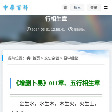
繁
登录
搜索
周易占卜 | 六爻预测学《增删卜易》五
行相生章
2024-03-01 12:58:41
58阅读
首页
文史杂谈
易学趣谈
当前位置：
>
>
《增删卜易》011章、五行相生章
金生水，水生木，木生火，火生土，