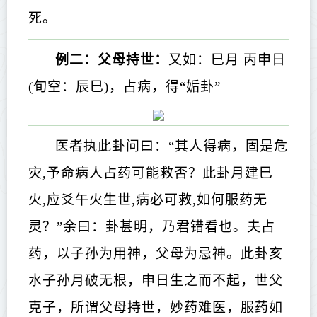
死。
例二：父母持世：
又如：巳月 丙申日
(旬空：辰巳)，占病，得“姤卦”
医者执此卦问曰：“其人得病，固是危
灾,予命病人占药可能救否？此卦月建巳
火,应爻午火生世,病必可救,如何服药无
灵？”余曰：卦甚明，乃君错看也。夫占
药，以子孙为用神，父母为忌神。此卦亥
水子孙月破无根，申日生之而不起，世父
克子，所谓父母持世，妙药难医，服药如