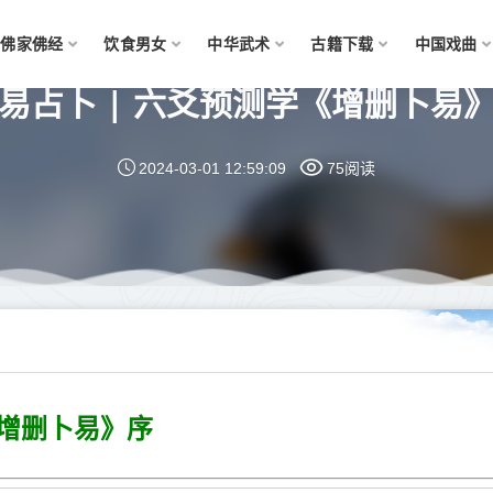
佛家佛经
饮食男女
中华武术
古籍下载
中国戏曲
易占卜 | 六爻预测学《增删卜易
2024-03-01 12:59:09
75阅读
增删卜易》序