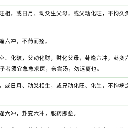
旺相，或日月、动爻生父母，或父动化旺，不拘久
逢六冲，不药而痊。
空、化破，父动化财，财化父母，卦逢六冲，卦变
子者须宜急急求医，亲尝汤，勿远离也。
，或日月、动爻相生，或兄动化旺、化生，不拘病
逢六冲，卦变六冲，服药即愈。