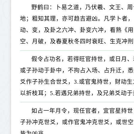
野鹤曰：卜易之道，乃伏羲、文王、周
地；粗知其理，亦可趋吉避凶。凡学卜者，
动、变，及卦之六冲、卦变六冲，看熟《用
空、月破，及春夏秋冬四时衰旺、生克冲刑
假令占功名，若得旺官持世，或日月、
或子孙动于卦中，不拘占入场、占升迁，悉如
爻作子孙生合世爻，3.或官鬼持世，财动生
以折枝耳；5.若遇兄弟持世，及兄弟爻动
如占一年月令，现任官者，宜官星持世
子孙冲克世爻，或作官鬼冲克世爻，或世空
皆为凶兆。