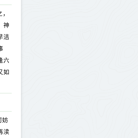
之，
，神
早洁
事
逢六
又如
何妨
再渎