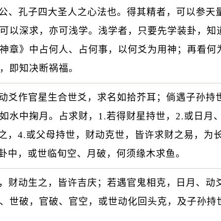
公、孔子四大圣人之心法也。得其精者，可以参天
可以深求，亦可浅学。浅学者，只要先学装卦，知
神章》中占何人、占何事，以何爻为用神；再看何
，即知决断祸福。
动爻作官星生合世爻，求名如拾芥耳；倘遇子孙持
水中掬月。占求财，1.若得财星持世，2.或日月
之，4.或父母持世，财动克世，皆许求财之易，为
于卦中，或世临旬空、月破，何须缘木求鱼。
，财动生之，皆许吉庆；若遇官鬼相克，日月、动
、世破，官破、官空，或世动化回头克，及子孙持