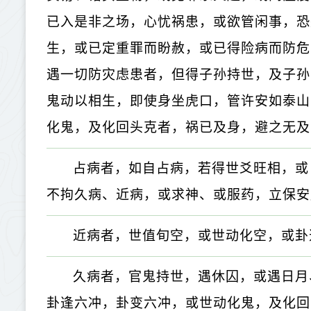
已入是非之场，心忧祸患，或欲管闲事，恐
生，或已定重罪而盼赦，或已得险病而防危
遇一切防灾虑患者，但得子孙持世，及子孙
鬼动以相生，即使身坐虎口，管许安如泰山
化鬼，及化回头克者，祸已及身，避之无及
占病者，如自占病，若得世爻旺相，或
不拘久病、近病，或求神、或服药，立保安
近病者，世值旬空，或世动化空，或卦
久病者，官鬼持世，遇休囚，或遇日月
卦逢六冲，卦变六冲，或世动化鬼，及化回