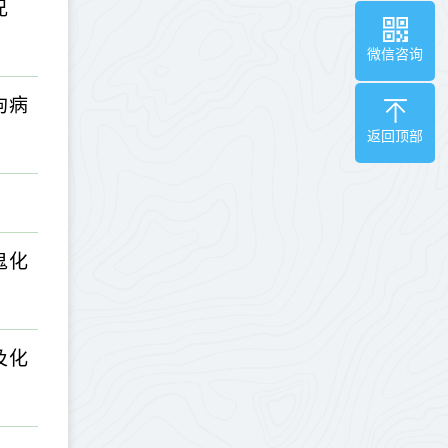
兄
微信咨询
拘病
返回顶部
。
鬼化
及化