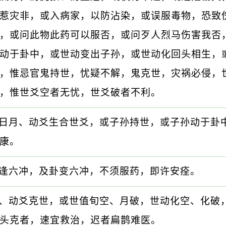
惹灾非，或入病家，以防沾染，或误服毒物，恐致
，或问此物此药可以服否，或问歹人烈马伤害我否
动于卦中，或世动变出子孙，或世动化回头相生，
，惟忌官鬼持世，忧疑不解，鬼克世，灾祸必侵，
，惟世爻空者无忧，世爻破者不利。
日月、动爻生合世爻，或子孙持世，或子孙动于卦
康。
逢六冲，及卦变六冲，不须服药，即许安痊。
、动爻克世，或世值旬空、月破，世动化空、化破
头克者，速宜救治，迟者扁鹊难医。