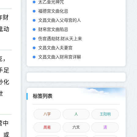
太乙金光神咒
福德宫文曲化忌
作财
文昌文曲入父母宫的人
鬼动
财帛宫文曲陷忌
伤官遇劫财,财从天上来
文昌文曲入夫妻宫
文昌文曲入财帛宫详解
克，
手足
孙化
世
标签列表
八字
人
王阳明
营中
周易
六爻
清
，或