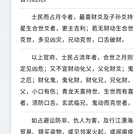
士民而占月令者，最喜财爻及子孙爻持
星生合世爻者，更主吉利；若无财动生合世
克世，多见凶灾，兄动克世，口舌破财。
以上官府、士民占流年者，合世之月则
定见凶危；又不宜财动化父，父化财爻；鬼
之厄；财化鬼，鬼化财，财化兄，兄化财，
父，小口有伤；青龙天喜持世、生世而有喜
者，须防口舌。玄武临兄、鬼动而克世者，
如占避讼防非、仇人为害，及行江漂海
贸易、错买盗物，或见邻家火起，或闻瘟疫