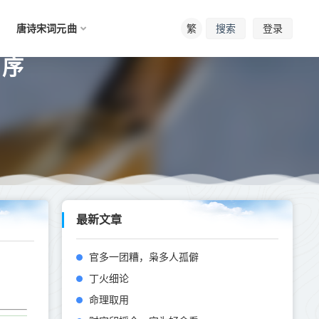
唐诗宋词元曲
繁
登录
搜索
》序
最新文章
官多一团糟，枭多人孤僻
丁火细论
命理取用