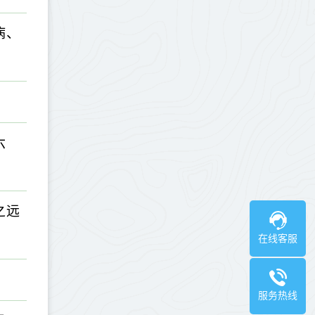
病、
六
之远
在线客服
服务热线