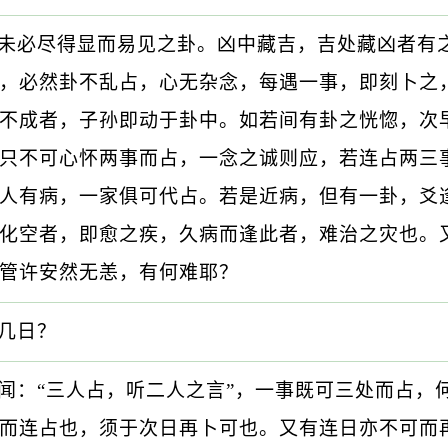
未必尽得显而易见之卦。凶中藏吉，吉处藏凶者有
，必然卦不乱占，心无杂念，每遇一事，即刻卜之
不成者，子孙即动于卦中。如若间有卦之恍惚，次
只不可心怀两事而占，一念之诚则应，若连占两三
人有病，一家俱可代占。若是近病，但有一卦，爻
化空者，即愈之疾，久病而逢此者，难治之灾也。
管许安然无恙，有何难耶？
几日？
闻：“三人占，听二人之言”，一事既可三处而占，
而连占也，须于次日再卜可也。又有连日亦不可而