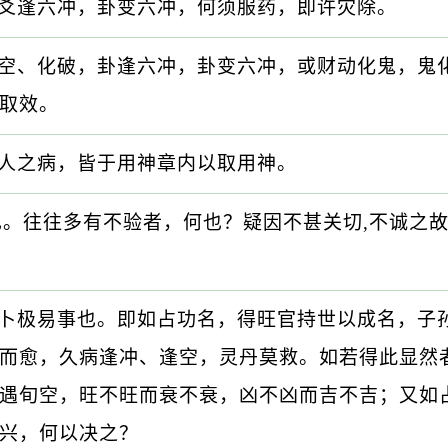
爻逢六冲，卦变六冲，何须服药，即许灾除。
空、化破，卦逢六冲，卦变六冲，或财动化鬼，鬼
取效。
人之病，皆于用神章内以取用神。
也。往往多有不验者，何也？疑因不甚关切,不诚之
卜极易事也。即如占功名，得旺官持世以成名，子
而愈，久病逢冲、逢空，灵丹莫救。如若得此显然
遇旬空，旺不旺而衰不衰，凶不凶而吉不吉；又如
兴，何以决之？