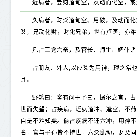
近病者，妻财逢旬空，及动而化空，或
久病者，财爻逢旬空、月破，及动而化
爻，兄动化财，财化兄弟，世有卢医，亦难
凡占三党六亲，及官长、师生、婢仆诸
占朋友、外人,以应爻为用神，理之常
耳。
野鹤曰：客有问于予曰，据尔之言，占
世而失望；占疾病，近病逢冲、逢空，不药
自是不难知矣。倘占疾病不逢六冲，用神不
名，官与子孙皆不持世，六爻乱动，财父同