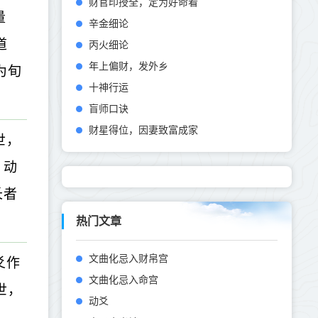
财官印授全，定为好命看
量
辛金细论
道
丙火细论
年上偏财，发外乡
为旬
十神行运
盲师口诀
财星得位，因妻致富成家
世，
、动
长者
热门文章
文曲化忌入财帛宫
爻作
文曲化忌入命宫
世，
动爻