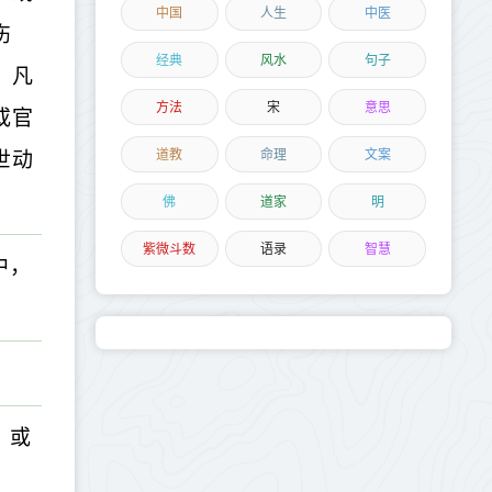
中国
人生
中医
伤
经典
风水
句子
，凡
方法
宋
意思
或官
道教
命理
文案
世动
佛
道家
明
紫微斗数
语录
智慧
中，
，或