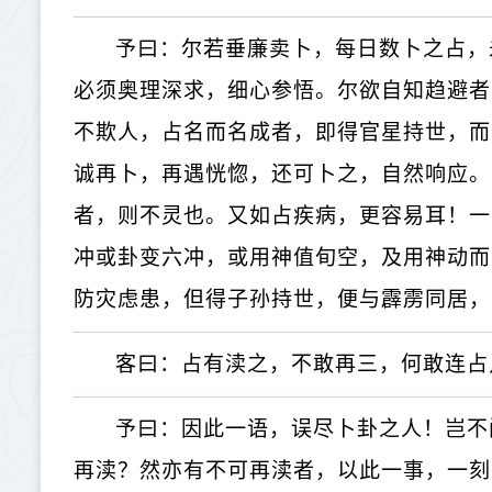
予曰：尔若垂廉卖卜，每日数卜之占，
必须奥理深求，细心参悟。尔欲自知趋避者
不欺人，占名而名成者，即得官星持世，而
诚再卜，再遇恍惚，还可卜之，自然响应。
者，则不灵也。又如占疾病，更容易耳！一
冲或卦变六冲，或用神值旬空，及用神动而
防灾虑患，但得子孙持世，便与霹雳同居，
客曰：占有渎之，不敢再三，何敢连占
予曰：因此一语，误尽卜卦之人！岂不
再渎？然亦有不可再渎者，以此一事，一刻