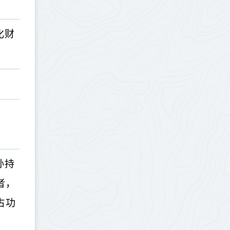
化财
故
孙持
者，
占功