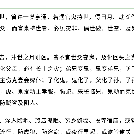
世，管许一岁亨通，若遇官鬼持世，得日月、动爻
爻，而官鬼持世者，必见灾非，倘世破、世空，及
吉，冲世之月则凶。皆不宜世爻变鬼，及化回头之
化父母，必有长上之灾；弟兄变鬼，鬼变弟兄，防
主伤克妻妾婢仆；子化鬼，鬼化子，父化子孙，子
，虎、鬼发动主孝服，螣蛇、朱雀临兄、鬼动而克
防贼盗及阴人。
、深入险地、旅店孤眠、穷乡僻壤、投寺宿庙，或
流行，防虎狼、防盗寇，或夜行早起，或逾险偷关