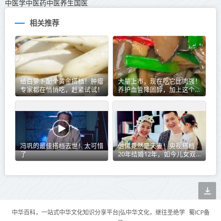
中医学中医药中医养生国医
相关推荐
给白萝卜配个黄金搭档！肿瘤
大量上市，现在吃它比肉强！
专家都在悄悄吃，赶紧试试！
养护血管降固醇，加上这个
“黄金搭档”，蛋白质满满~
冯巩的最佳搭档去世！太可惜
他倆竟然是夫妻！央视搭档
了
20年结婚12年，如今儿女双
全很幸福
蜀ICP备
中华百科，一站式中华文化知识分享平台|弘中华文化，继往圣绝学