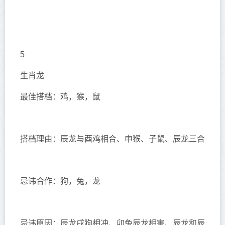
5
生肖龙
最佳搭档：鸡，猴，鼠
搭档理由：辰龙与酉鸡相合、申猴、子鼠、辰龙三合
忌讳合作：狗，兔，龙
忌讳原因：辰龙戌狗相冲、卯兔辰龙相害、辰龙和辰