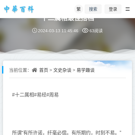
繁
登录
搜索
十二属相最佳搭档
2024-03-13 11:45:46
63阅读
首页
文史杂谈
易学趣谈
当前位置：
>
>
#十二属相#易经#周易
所谓“有所许诺，纤毫必偿。有所期约，时刻不易。”