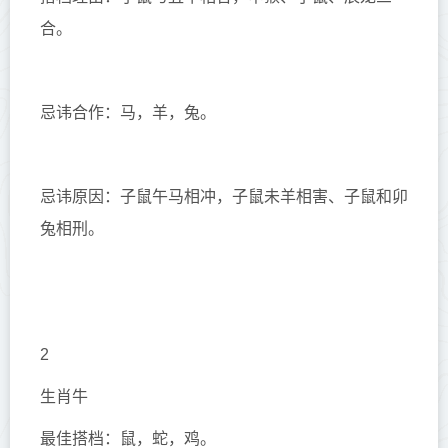
合。
忌讳合作：马，羊，兔。
忌讳原因：子鼠午马相冲，子鼠未羊相害、子鼠和卯
兔相刑。
2
生肖牛
最佳搭档：鼠，蛇，鸡。