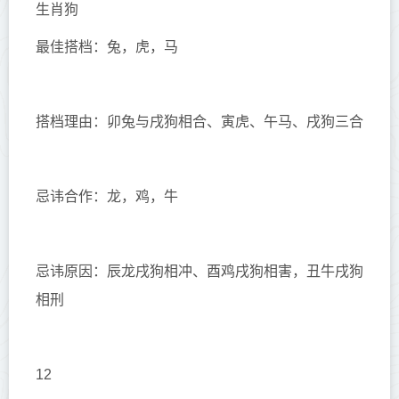
生肖狗
最佳搭档：兔，虎，马
搭档理由：卯兔与戌狗相合、寅虎、午马、戌狗三合
忌讳合作：龙，鸡，牛
忌讳原因：辰龙戌狗相冲、酉鸡戌狗相害，丑牛戌狗
相刑
12