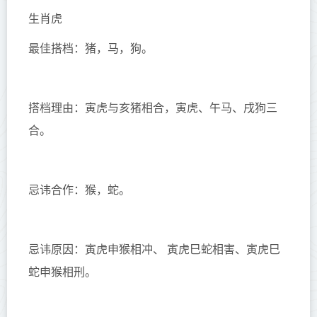
生肖虎
最佳搭档：猪，马，狗。
搭档理由：寅虎与亥猪相合，寅虎、午马、戌狗三
合。
忌讳合作：猴，蛇。
忌讳原因：寅虎申猴相冲、 寅虎巳蛇相害、寅虎巳
蛇申猴相刑。