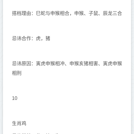
搭档理由：巳蛇与申猴相合，申猴、子鼠、辰龙三合
忌讳合作：虎，猪
忌讳原因：寅虎申猴相冲、申猴亥猪相害、寅虎申猴
相刑
10
生肖鸡