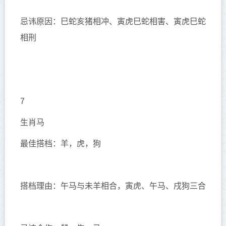
忌讳原因：巳蛇亥猪相冲、寅虎巳蛇相害、寅虎巳蛇
相刑
7
生肖马
最佳搭档：羊，虎，狗
搭档理由：午马与未羊相合，寅虎、午马、戌狗三合