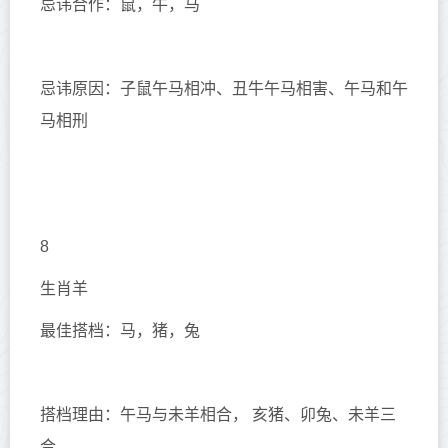
忌讳合作：鼠，牛，马
忌讳原因：子鼠午马相冲、丑牛午马相害、午马和午
马相刑
8
生肖羊
最佳搭档：马，猪，兔
搭档理由：午马与未羊相合， 亥猪、卯兔、未羊三
合