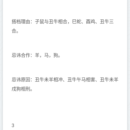
搭档理由：子鼠与丑牛相合，巳蛇、酉鸡、丑牛三
合。
忌讳合作：羊，马，狗。
忌讳原因：丑牛未羊相冲、丑牛午马相害、丑牛未羊
戌狗相刑。
3