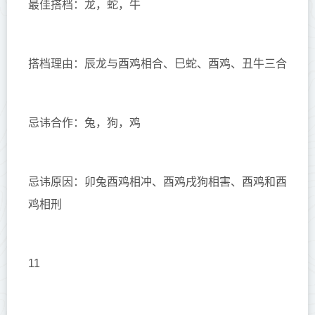
最佳搭档：龙，蛇，牛
搭档理由：辰龙与酉鸡相合、巳蛇、酉鸡、丑牛三合
忌讳合作：兔，狗，鸡
忌讳原因：卯兔酉鸡相冲、酉鸡戌狗相害、酉鸡和酉
鸡相刑
11