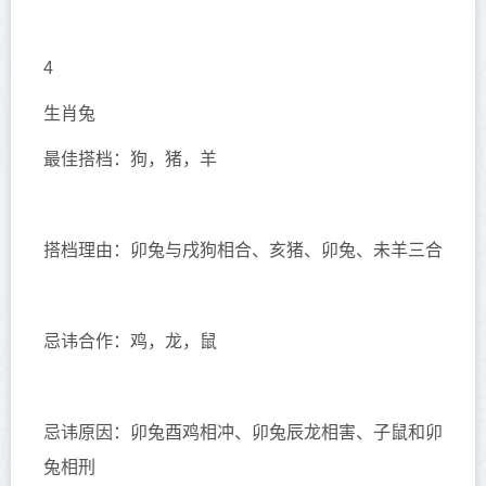
4
生肖兔
最佳搭档：狗，猪，羊
搭档理由：卯兔与戌狗相合、亥猪、卯兔、未羊三合
忌讳合作：鸡，龙，鼠
忌讳原因：卯兔酉鸡相冲、卯兔辰龙相害、子鼠和卯
兔相刑