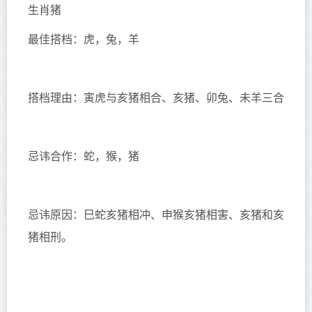
生肖猪
最佳搭档：虎，兔，羊
搭档理由：寅虎与亥猪相合、亥猪、卯兔、未羊三合
忌讳合作：蛇，猴，猪
忌讳原因：巳蛇亥猪相冲、申猴亥猪相害、亥猪和亥
猪相刑。