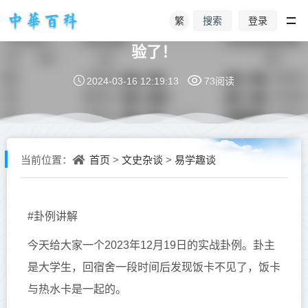
繁
登录
搜索
【卦例讲解】寻物寻物，寻多了就有经
验了！
2024-03-16 12:19:13
73阅读
首页
文史杂谈
易学趣谈
当前位置：
>
>
#卦例讲解
今天给大家一个2023年12月19日的实战卦例。卦主
是大学生，回宿舍一段时间后发现饭卡不见了，饭卡
与热水卡是一起的。