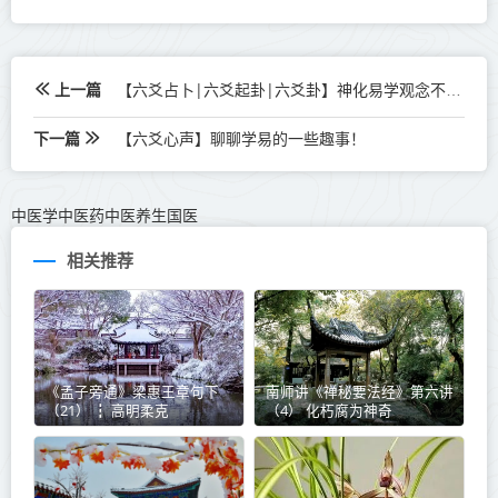
上一篇
【六爻占卜|六爻起卦|六爻卦】神化易学观念不可有！
下一篇
【六爻心声】聊聊学易的一些趣事！
中医学中医药中医养生国医
相关推荐
《孟子旁通》梁惠王章句下
南师讲《禅秘要法经》第六讲
（21） ┇ 高明柔克
（4） 化朽腐为神奇