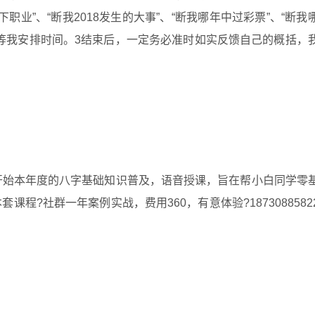
业”、“断我2018发生的大事”、“断我哪年中过彩票”、“断我
入群等我安排时间。3结束后，一定务必准时如实反馈自己的概括，
微信群开始本年度的八字基础知识普及，语音授课，旨在帮小白同学零
本套课程?社群一年案例实战，费用360，有意体验?1873088582