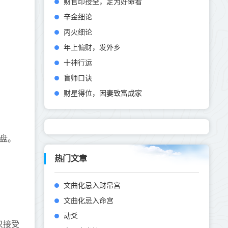
财官印授全，定为好命看
辛金细论
丙火细论
年上偏财，发外乡
十神行运
盲师口诀
财星得位，因妻致富成家
发盘。
热门文章
文曲化忌入财帛宫
文曲化忌入命宫
动爻
只接受