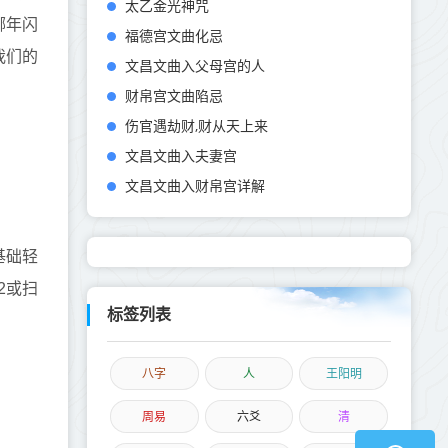
太乙金光神咒
哪年闪
福德宫文曲化忌
我们的
文昌文曲入父母宫的人
财帛宫文曲陷忌
伤官遇劫财,财从天上来
文昌文曲入夫妻宫
文昌文曲入财帛宫详解
基础轻
2或扫
标签列表
八字
人
王阳明
周易
六爻
清