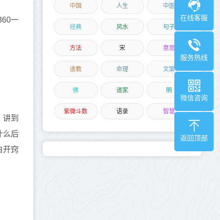
中国
人生
中医
在线客服
60一
经典
风水
句子
方法
宋
意思
服务热线
道教
命理
文案
佛
道家
明
微信咨询
紫微斗数
语录
智慧
，讲到
什么后
返回顶部
白开窍