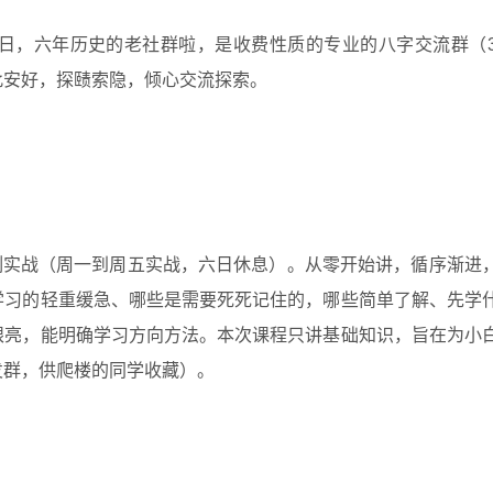
 10日，六年历史的老社群啦，是收费性质的专业的八字交流群（3
此安好，探赜索隐，倾心交流探索。
案例实战（周一到周五实战，六日休息）。从零开始讲，循序渐进
学习的轻重缓急、哪些是需要死死记住的，哪些简单了解、先学
眼亮，能明确学习方向方法。本次课程只讲基础知识，旨在为小
发群，供爬楼的同学收藏）。