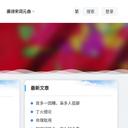
唐诗宋词元曲
繁
登录
搜索
最新文章
官多一团糟，枭多人孤僻
丁火细论
命理取用