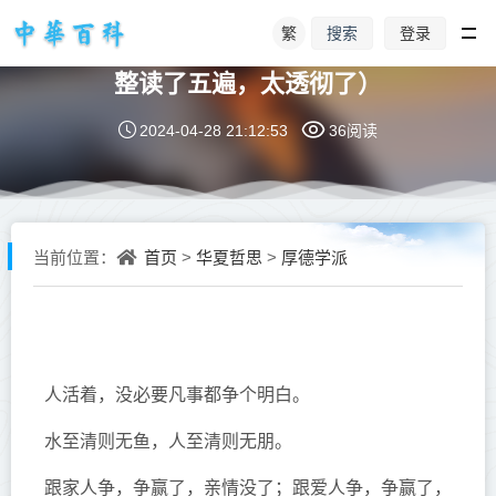
繁
登录
搜索
您是有多好命，才能看到此文！（我整
整读了五遍，太透彻了）
2024-04-28 21:12:53
36阅读
首页
华夏哲思
厚德学派
当前位置：
>
>
人活着，没必要凡事都争个明白。
水至清则无鱼，人至清则无朋。
跟家人争，争赢了，亲情没了；跟爱人争，争赢了，