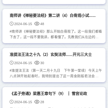
羽，有拔山扛鼎之勇，作战时单枪匹马，闯到敌人的阵中，纵
横驰骋，谁也不敢阻...
南师讲《禅秘要法经》第二讲（4）白骨观小试……
2024-06-15
48
#南师讲《禅秘要法经》那么开始白骨观了。这一段我们都看
下去了，这一段不要我讲，都看懂了。先教我们从左边的大趾
头观起，看到大趾头，自己想自己，就是要念死，自己觉得
死...
准提法王法之十九（2）玄奘法师……开元三大士
2024-06-15
30
#准提法王法（第一天二月十九日 下午第一堂续）今天上午
八点钟开始起香时，我特别提出了这一周金刚般若法会的主
题，两句话，「入胎三缘成三纲，三纲十要证三身」，大家要
仔细...
《孟子旁通》梁惠王章句下（9） ┇ 雪宫论政
2024-06-15
28