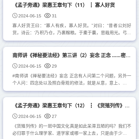
《孟子旁通》梁惠王章句下（11） ┇ 寡人好货
2024-06-15
31
寡人好货王曰：“寡人有疾，寡人好货。”对曰：“昔者公刘好
货，诗云：‘乃积乃仓，乃裹糇粮。于橐于囊，思戢用光。弓矢
斯张，干戈戚扬。爰方启行。’故居者有积仓，行者有裹粮也，
然后可以爰方...
南师讲《禅秘要法经》第三讲（2）妄念 正念 ……密宗之密
2024-06-15
29
#南师讲《禅秘要法经》妄念 正念有人问第二个问题，另外一
个人问：四念处以及照白骨观的修法，就是从意，意上、第六
意识来起修，那么这个四念处大家还记得吧？佛法基本修持
方...
《孟子旁通》梁惠王章句下（12） ┇ 《货殖列传》的一斑
2024-06-15
27
《货殖列传》的一斑中国文化真是如此呆滞丑陋的吗？我们不
必归罪于什么理学家、道学家或哪一家上去，只是由于少数读