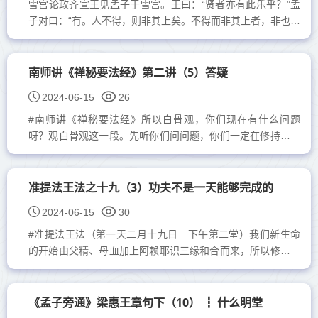
雪宫论政齐宣王见孟子于雪宫。王曰：“贤者亦有此乐乎？”孟
子对曰：“有。人不得，则非其上矣。不得而非其上者，非也；
为民上而不与民同乐者，亦非也。乐民之乐者，民亦乐其乐，
忧民之忧者，民...
南师讲《禅秘要法经》第二讲（5）答疑
2024-06-15
26
#南师讲《禅秘要法经》所以白骨观，你们现在有什么问题
呀？观白骨观这一段。先听你们问问题，你们一定在修持中间
发生问题，观的起来、观不起来，趁这个时候问，不要单独一
个...
准提法王法之十九（3）功夫不是一天能够完成的
2024-06-15
30
#准提法王法（第一天二月十九日 下午第二堂）我们新生命
的开始由父精、母血加上阿赖耶识三缘和合而来，所以修行也
没有离开这三缘来修。此之所以《封神榜》会提到哪咤...
《孟子旁通》梁惠王章句下（10） ┇ 什么明堂