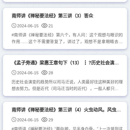
书人，把观念搞错了，把大家的观念带到歧路上去。中国文化
的本身...
南师讲《禅秘要法经》第三讲（3）答众
2024-06-15
21
#南师讲《禅秘要法经》第六个，有人问：这个观想与眼识的
作用……这个不需要答复了，讲过了，观想不是拿眼睛去观
的，意在观、意识在观。所以，拼命把眼睛闭着，在里头很用
力地...
《孟子旁通》梁惠王章句下（13） ┇ ?历史社会演变的趋势
2024-06-15
28
历史社会演变的趋势所以司马迁说，人类最好往这种美好的理
想去努力。但是近代（司马迁当时的近代），一般人都只图声
色耳目的享受，已经不可能达到那么高的境界了。接着他又发
表他史家...
南师讲《禅秘要法经》第三讲（4）火虫动风。风虫动火
2024-06-15
29
#南师讲《禅秘要法经》“两向披。见半身白骨。”上一次是到这