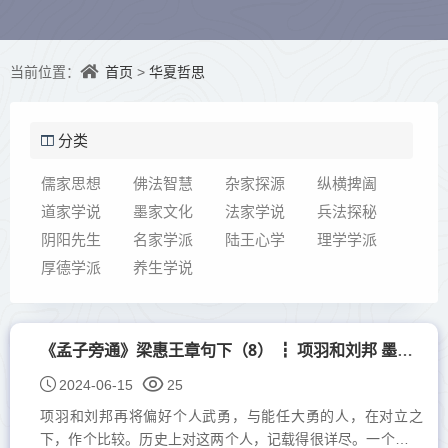
首页
华夏哲思
当前位置：
>
分类
儒家思想
佛法智慧
杂家探源
纵横捭阖
道家学说
墨家文化
法家学说
兵法探秘
阴阳先生
名家学派
陆王心学
理学学派
厚德学派
养生学说
《孟子旁通》梁惠王章句下（8） ┇ 项羽和刘邦 墨子谈勇
2024-06-15
25
项羽和刘邦再将偏好个人武勇，与能任大勇的人，在对立之
下，作个比较。历史上对这两个人，记载得很详尽。一个是项