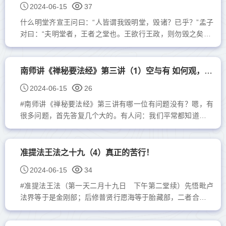
2024-06-15
37
什么明堂齐宣王问曰：“人皆谓我毁明堂，毁诸？已乎？”孟子
对曰：“夫明堂者，王者之堂也。王欲行王政，则勿毁之矣。”
王曰：“王政可得闻与？”对曰：“昔者文王之治岐也，耕者九
一；仕者世禄，关市...
南师讲《禅秘要法经》第三讲（1）空与有 如何观，如何定住？
2024-06-15
26
#南师讲《禅秘要法经》第三讲有哪一位有问题没有？嗯，有
很多问题，首先答复几个大的。有人问：我们平常都知道，佛
法修持，处处是空，要证到空，何以我们现在讲白骨观，反而
要用念...
准提法王法之十九（4）真正的苦行！
2024-06-15
34
#准提法王法（第一天二月十九日 下午第二堂续）先悟毗卢
法界等于是金刚部；后修普贤行愿海等于胎藏部，二者合一乃
「性命双修」。道家认为禅宗只修性不修命，没有真正在转...