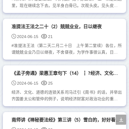
里，现在继续念下去。见半身白骨已。次观头皮。见头皮已。
次观薄皮。观薄皮已。次观膜。观膜已。次观...
准提法王法之二十（2）兢兢业业，日以继夜
2024-06-15
21
#准提法王法（第二天二月二十日 上午第二堂续）各位，所
谓兢兢业业乃日以继夜，不舍昼夜，为学作事很认真，日夜钻
研，非常地用心到日思夜想。小时候我家在大甲溪边大概有
六、...
《孟子旁通》梁惠王章句下（14） ┇ ?经济、文化、道德的连锁关系
2024-06-15
25
经济、文化、道德的连锁关系司马迁引《周书》的话，并举出
齐国姜太公和管仲的例子，说明经济财富对政治功业的重要以
后，又引用“仓廪实而知礼节，衣食足而知荣辱”这两句名言，
讨论财...
南师讲《禅秘要法经》第三讲（5）雪白的，好好看……