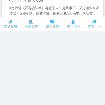
2024-06-15
20
#南师讲《禅秘要法经》再念下去：见此事已。又见诸虫从咽
喉出。又观小肠。肝肺脾肾。皆令流注入大肠中。从咽喉出。
堕于前地。此想成已。即见前地。屎尿臭处。及诸...
网站首页
分类列表
建议反馈
用户中心
问答中心
《孟子旁通》梁惠王章句下（15） ┇ ?寡人好色
2024-06-15
29
寡人好色再来看齐宣王讲到好货时，孟子不朝这一方面多作发
挥，只是又把重点引向了王道仁政。其实在孟子之前的管仲的
思想与理论，乃至在孟子之后的司马迁的思想与理论，孟子都
了解，不...
南师讲《禅秘要法经》第四讲（1）第一个重点
2024-06-15
23
#南师讲《禅秘要法经》第四讲佛告阿难。汝持是语。慎莫忘
失。为未来众生。敷演广说此甘露法。三乘圣种。时迦絺罗难
陀。闻佛说此语。一一谛观。经九十日。不移心...