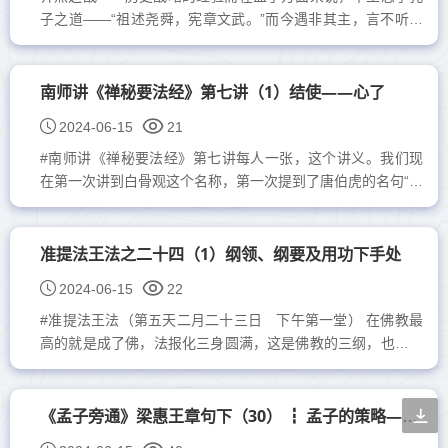
子之道——“祖述尧舜，宪章文武。”而今遇非其主，言不听而
教不从，“良禽择木而栖”，又何必为了生活而贪恋禄位，只是
尸位素...
南师讲《禅秘要法经》第七讲（1）结使——心了
2024-06-15
21
#南师讲《禅秘要法经》第七讲每人一张，这个讲义。我们现
在第一次讲到白骨观这个名称，第一次提到了唐伯虎的名句“公
案三生白骨禅”，那么那一首诗最后有一个“衲衣持...
准提法王法之二十四（1）纲领、纲要及用功下手处
2024-06-15
22
#准提法王法（第五天二月二十三日 下午第一堂） 在佛教最
高的就是成了佛，法报化三身圆满，这是佛教的三纲，也可说
是「中密三纲」讲的「心之体」（法身）、「心之相」（报
身）、「...
《孟子旁通》梁惠王章句下（30） ┇ 孟子的策略——规之以正