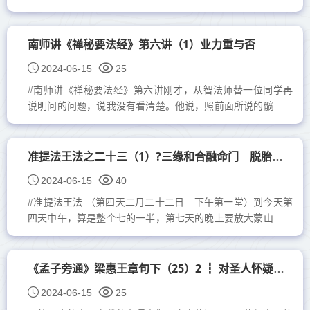
谓之贼；贼义者，谓之残。残贼之人，谓之一夫。闻诛一夫纣
矣，未闻弑君也。...
南师讲《禅秘要法经》第六讲（1）业力重与否
2024-06-15
25
#南师讲《禅秘要法经》第六讲刚才，从智法师替一位同学再
说明问的问题，说我没有看清楚。他说，照前面所说的髋骨，
就是屁股这块骨观清楚了，照道理嘛，照程序应该观背脊骨
上...
准提法王法之二十三（1）?三缘和合融命门 脱胎换骨真修证
2024-06-15
40
#准提法王法 （第四天二月二十二日 下午第一堂）到今天第
四天中午，算是整个七的一半，第七天的晚上要放大蒙山。现
在可以说修法用功踏上了最高峰，下午就放慢脚步一般地散...
《孟子旁通》梁惠王章句下（25）2 ┇ 对圣人怀疑的趣话
2024-06-15
25