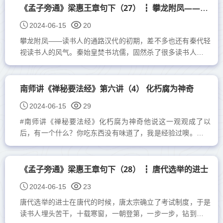
《孟子旁通》梁惠王章句下（27） ┇ 攀龙附凤——读书人的通路
2024-06-15
20
攀龙附凤——读书人的通路汉代的初期，差不多也还有秦代轻
视读书人的风气。秦始皇焚书坑儒，固然杀了很多读书人，但
留下来的读书种子仍然不少。例如为汉代初创政治礼仪最著名
的叔...
南师讲《禅秘要法经》第六讲（4） 化朽腐为神奇
2024-06-15
29
#南师讲《禅秘要法经》化朽腐为神奇他说这一观观成了以
后，有一个什么？你吃东西没有味道了，我是经验过噢。这个
东西观成，再怎么荤的也好、素的也好，不想吃了，吃着，是
间接...
《孟子旁通》梁惠王章句下（28） ┇ 唐代选举的进士
2024-06-15
23
唐代选举的进士在唐代的时候，唐太宗确立了考试制度，于是
读书人埋头苦干，十载寒窗，一朝登第，一步一步，钻到功名