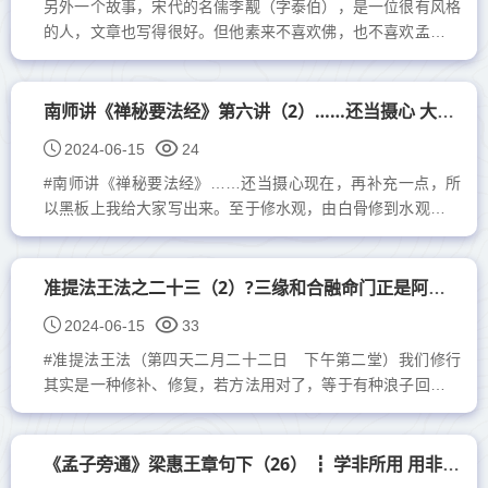
另外一个故事，宋代的名儒李觏（字泰伯），是一位很有风格
的人，文章也写得很好。但他素来不喜欢佛，也不喜欢孟子，
常常骂佛，骂孟子。他喜欢喝酒，有一天，一个政坛上地位很
高的朋友，送了他许多...
南师讲《禅秘要法经》第六讲（2）……还当摄心 大乘的道理
2024-06-15
24
#南师讲《禅秘要法经》……还当摄心现在，再补充一点，所
以黑板上我给大家写出来。至于修水观，由白骨修到水观、修
火观，佛在这里，释迦牟尼佛亲口讲的噢，“此想成时”，他
说...
准提法王法之二十三（2）?三缘和合融命门正是阿赖耶识的现量境界
2024-06-15
33
#准提法王法（第四天二月二十二日 下午第二堂）我们修行
其实是一种修补、修复，若方法用对了，等于有种浪子回头金
不换的感动。我们身体这机器用了几十年，老化了，身体变
成...
《孟子旁通》梁惠王章句下（26） ┇ 学非所用 用非所长论