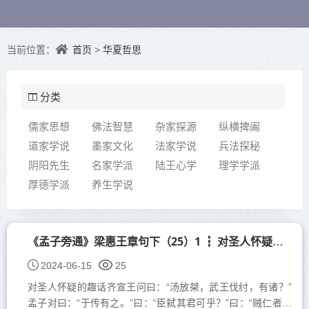
首页
华夏哲思
当前位置：
>
分类
儒家思想
佛法智慧
杂家探源
纵横捭阖
道家学说
墨家文化
法家学说
兵法探秘
阴阳先生
名家学派
陆王心学
理学学派
厚德学派
养生学说
《孟子旁通》梁惠王章句下（25）1 ┇ 对圣人怀疑的趣话 ?
2024-06-15
25
对圣人怀疑的趣话齐宣王问曰：“汤放桀，武王伐纣，有诸？”
孟子对曰：“于传有之。”曰：“臣弑其君可乎？”曰：“贼仁者，