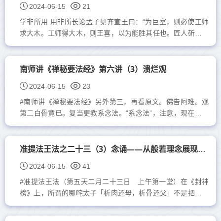
2024-06-15
21
学非所用 用非所长论孟子见齐宣王曰：“为巨室，则必使工师
求大木。工师得大木，则王喜，以为能胜其任也。匠人斫而小
之，则王怒，以为不胜其任矣。夫人幼而学之，壮而欲行之。
王曰：‘姑舍...
南师讲《禅秘要法经》第六讲（3）溃烂观
2024-06-15
23
#南师讲《禅秘要法经》另外第三，再看原文。佛告阿难。观
第二白骨竟已。复当更教系念法。“系念法”，注意，现在教我
们“系念法”。系念法者。先当系心着左足大趾上。...
准提法王法之二十三（3）念诵——从般若理念展现出来
2024-06-15
41
#准提法王法（第五天二月二十三日 上午第一堂）在《封神
榜》上，所谓的哪咤太子「析肉还母，析骨还父」不是把自己
身上的肉割得干干净净的，把剩下的身子骨拆下来，这样叫
还...