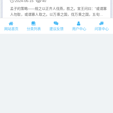
2024-06-15
40
孟子的策略——规之以正齐人伐燕，胜之。宣王问曰：“或谓寡
人勿取，或谓寡人取之。以万乘之国，伐万乘之国，五旬而举
之，人力不至于此。不取，必有天殃。取之何如？”孟子对曰：
“取之而燕民...
网站首页
分类列表
建议反馈
用户中心
问答中心
南师讲《禅秘要法经》第七讲（2）出定入定，恒见不净
2024-06-15
27
#南师讲《禅秘要法经》再看下面这个也是属于“溃烂想”，把自
己身体溃烂想，文字大概都看得懂，请你念下去。佛告阿难。
此想成已。复当更教系念。住意左脚大趾上。令谛...
准提法王法之二十四（2）?三纲包括……
2024-06-15
29
#准提法王法（第五天二月二十三日 下午第二堂）在我个人
来说，几十年研究佛学，喜欢化繁为简，所以最早提出禅宗的
宗风「简朴亲真」，这也是我当年看《坛经》的一个心得。
我...