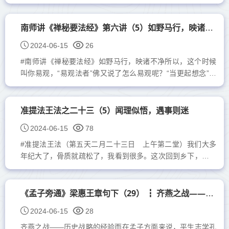
场中。一直到现在，都在隋唐时代所创立的考试制度的精神
下，使得考试成为...
南师讲《禅秘要法经》第六讲（5）如野马行，映诸不净
2024-06-15
26
#南师讲《禅秘要法经》如野马行，映诸不净所以，这个时候
叫你易观，“易观法者”佛又说了怎么易观呢？“当更起想念”，
另外起个念头，“念想成时，见其身外诸不净间，周匝四
面”，...
准提法王法之二十三（5）闻理似悟，遇事则迷
2024-06-15
78
#准提法王法（第五天二月二十三日 上午第二堂）我们大多
年纪大了，骨质就疏松了，我看到很多。这次回到乡下，去看
我的大哥、大姐、二哥，他们的骨头都不行了，走路都不很便
利...
《孟子旁通》梁惠王章句下（29） ┇ 齐燕之战——历史战略的经验
2024-06-15
28
齐燕之战——历史战略的经验而在孟子方面来说，平生志学孔