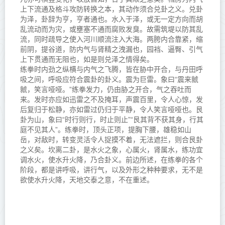
上下流通及格斗攻防转换之本，其动作须合兑卦之义。兑卦
为泽，卦辞为亨，亨者通也。水入于泽，或无一定方向而胡
乱流动而为灾，或壅塞不通而腐败发臭。故需筑堤以防其乱
流，同时疏导之使入河川顺流注入大海。两胯内合靠紧，缩
前阴，提谷道，防内气与肾精之洩漏也，园裆、逼臀、引气
上下贯通而无阻也，如是则兑泽之情得矣。
练拳时内劲之纵横与内气之飞腾，皆在胁中开合，与丹田呼
吸之间，呼吸应符合
震卦
的卦义。震为巨雷。象曰“震来虩
虩，笑言哑哑。”练拳发力，仍由胁之开合，气之吞吐而
来。发时亦应如迅雷之不及掩耳，声震百里，令人心惊，发
后复归于松静，亦如雷过仍归于平静，令人笑言哑哑也。艮
卦为山，象曰“时行则行，时止则止”“艮其背不获其身，行其
庭不见其人”。练拳时，顶头正项，提胸下腰，雄稳如山
岳，对敌时，转变灵活令人捉摸不着，无法遮拦，则合艮卦
之义矣。坎离二卦，是水火之象，心属火，肾属水，练功宜
调水火，使水升火降，乃合卦义。前边所述，在练拳的各个
阶段，都是讲呼吸，讲行气，以及外形之种种要求，无不是
欲使水升火降，天地交泰之意，不在重述。