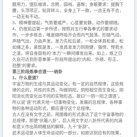
膝用力，提肛缩肾，合胯、园裆、逼臀；身躯要求：提胸下
腰，头顶项正，贴背转斗，全身上下一致，一合无有不合，
一动无有不动。
3、精神要提起，气势要威严，心意要安静，动作要顺随。
4、仍按前边第一步所述，按照对五行拳各拳式的要求动
作，一步步练去，唯是随呼吸开合而内气鼓荡，形随气动，
声随气出，力由声发。发力先松后紧，一松全体具松柔，松
如绳之系，紧既是发，一发具发发力则刚健，强悍，悍若水
之清，将自身固有的“本力”一瞬间爆发出来。如上，练之日
久自可达到形意拳第一阶段所提出的“内和、外顺、形正、
劲整”的要求。
第三阶段练拳合道~~~纳卦
1、什么是道？
宇宙万物的生成与其运动变化，有一定的自然规律，这些规
律的总的，共性的东西，叫做阴阳，阴阳相交而生变化，阴
阳消长而变化出不同的实物形态，故曰“一阴一阳之谓道”。
所以说“道”代表天地一切事物变化，发展的总规律，各种事
物的各种运动形式，都应遵守这个总规律。
古人在没有文字之前，用图像的形式表达了这个宇宙事物的
总规律，即使“
伏羲八卦
”，后人用文字对八卦所代表的内涵
和意义作出简明概括的解释，九十“卦辞”。
武术运动是人体生命运动的一部分，如欲达到应有的效果，