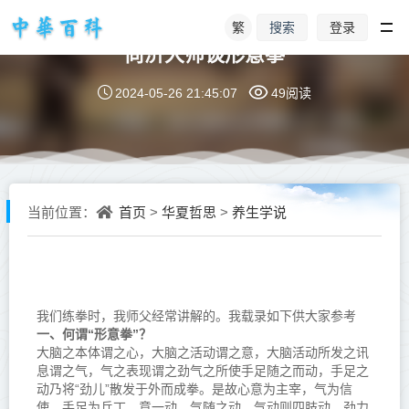
繁
登录
搜索
尚济大师谈形意拳
2024-05-26 21:45:07
49阅读
首页
华夏哲思
养生学说
当前位置：
>
>
我们练拳时，我师父经常讲解的。我载录如下供大家参考
一、何谓“形意拳”？
大脑之本体谓之心，大脑之活动谓之意，大脑活动所发之讯
息谓之气，气之表现谓之劲气之所使手足随之而动，手足之
动乃将“劲儿”散发于外而成拳。是故心意为主宰，气为信
使，手足为兵丁。意一动，气随之动，气动则四肢动，劲力