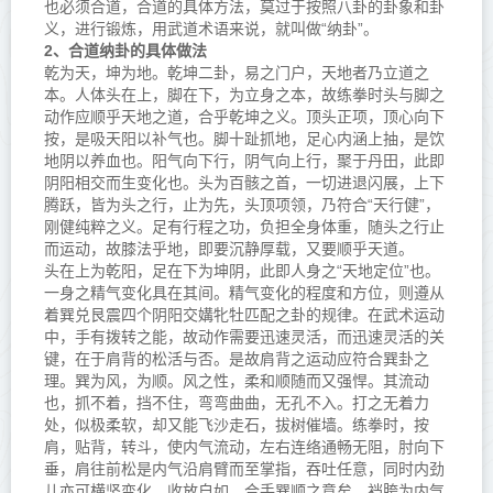
也必须合道，合道的具体方法，莫过于按照八卦的卦象和卦
义，进行锻炼，用武道术语来说，就叫做“纳卦”。
2、
合道纳卦的具体做法
乾为天，坤为地。乾坤二卦，易之门户，天地者乃立道之
本。人体头在上，脚在下，为立身之本，故练拳时头与脚之
动作应顺乎天地之道，合乎乾坤之义。顶头正项，顶心向下
按，是吸天阳以补气也。脚十趾抓地，足心内涵上抽，是饮
地阴以养血也。阳气向下行，阴气向上行，聚于丹田，此即
阴阳相交而生变化也。头为百骸之首，一切进退闪展，上下
腾跃，皆为头之行，止为先，头顶项领，乃符合“天行健”，
刚健纯粹之义。足有行程之功，负担全身体重，随头之行止
而运动，故膝法乎地，即要沉静厚载，又要顺乎天道。
头在上为乾阳，足在下为坤阴，此即人身之“天地定位”也。
一身之精气变化具在其间。精气变化的程度和方位，则遵从
着巽兑艮震四个阴阳交媾牝牡匹配之卦的规律。在武术运动
中，手有拨转之能，故动作需要迅速灵活，而迅速灵活的关
键，在于肩背的松活与否。是故肩背之运动应符合巽卦之
理。巽为风，为顺。风之性，柔和顺随而又强悍。其流动
也，抓不着，挡不住，弯弯曲曲，无孔不入。打之无着力
处，似极柔软，却又能飞沙走石，拔树催墙。练拳时，按
肩，贴背，转斗，使内气流动，左右连络通畅无阻，肘向下
垂，肩往前松是内气沿肩臂而至掌指，吞吐任意，同时内劲
儿亦可横竖变化，收放自如，合手巽顺之意矣。裆胯为内气