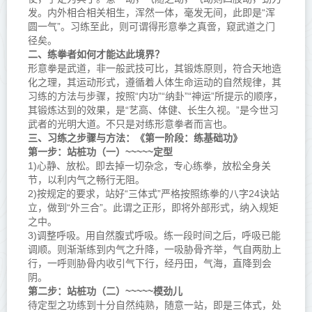
发。内外相合相关相生，浑然一体，毫发无间，此即是“浑
圆一气”。习练至此，则可谓得形意拳之真啻，窥武道之门
径矣。
二、练拳者如何才能达此境界？
形意拳是武道，非一般武技可比，其锻炼原则，符合天地造
化之理，其运动形式，遵循着人体生命运动的自然规律，其
习练的方法与步骤，按照“内功”“纳卦”“神运”所提示的顺序，
其锻炼达到的效果，是“艺高、体健、长生久视。”是今世习
武者的光明大道。不只是对练形意拳者而言也。
三、习练之步骤与方法：《第一阶段：练基础功》
第一步：站桩功（一）~~~~~定型
1)心静、放松。即去掉一切杂念，专心练拳，放松全身关
节，以利内气之畅行无阻。
2)按规定的要求，站好“
三体式
”严格按照练拳的八字24诀站
立，做到“外三合”。此谓之正形，即将外部形式，纳入规矩
之中。
3)调整呼吸。用自然腹式呼吸。练一段时间之后，呼吸已能
调顺。则渐渐练到内气之升降，一吸胁骨齐举，气自两肋上
行，一呼则胁骨内收引气下行，经丹田，气海，直降到会
阴。
第二步：站桩功（二）~~~~~模劲儿
待定型之功练到十分自然纯熟，随意一站，即是三体式，处