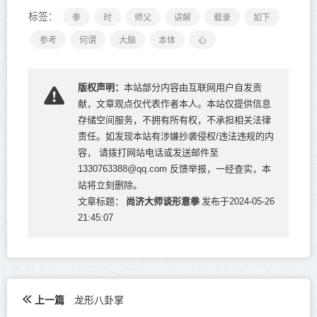
标签：
拳
时
师父
讲解
载录
如下
参考
何谓
大脑
本体
心
版权声明：
本站部分内容由互联网用户自发贡
献，文章观点仅代表作者本人。本站仅提供信息
存储空间服务，不拥有所有权，不承担相关法律
责任。如发现本站有涉嫌抄袭侵权/违法违规的内
容， 请拨打网站电话或发送邮件至
1330763388@qq.com 反馈举报，一经查实，本
站将立刻删除。
尚济大师谈形意拳
文章标题：
发布于2024-05-26
21:45:07
上一篇
龙形八卦掌