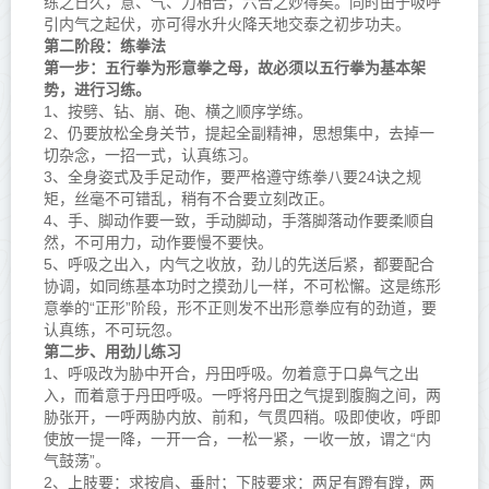
练之日久，意、气、力相合，六合之妙得矣。同时由于吸呼
引内气之起伏，亦可得水升火降天地交泰之初步功夫。
第二阶段：练拳法
第一步：
五行拳
为形意拳之母，故必须以五行拳为基本架
势，进行习练。
1、按劈、钻、崩、砲、横之顺序学练。
2、仍要放松全身关节，提起全副精神，思想集中，去掉一
切杂念，一招一式，认真练习。
3、全身姿式及手足动作，要严格遵守练拳八要24诀之规
矩，丝毫不可错乱，稍有不合要立刻改正。
4、手、脚动作要一致，手动脚动，手落脚落动作要柔顺自
然，不可用力，动作要慢不要快。
5、呼吸之出入，内气之收放，劲儿的先送后紧，都要配合
协调，如同练基本功时之摸劲儿一样，不可松懈。这是练形
意拳的“正形”阶段，形不正则发不出形意拳应有的劲道，要
认真练，不可玩忽。
第二步、用劲儿练习
1、呼吸改为胁中开合，丹田呼吸。勿着意于口鼻气之出
入，而着意于丹田呼吸。一呼将丹田之气提到腹胸之间，两
胁张开，一呼两胁内放、前和，气贯四稍。吸即使收，呼即
使放一提一降，一开一合，一松一紧，一收一放，谓之“内
气鼓荡”。
2、上肢要：求按肩、垂肘；下肢要求：两足有蹬有蹚，两