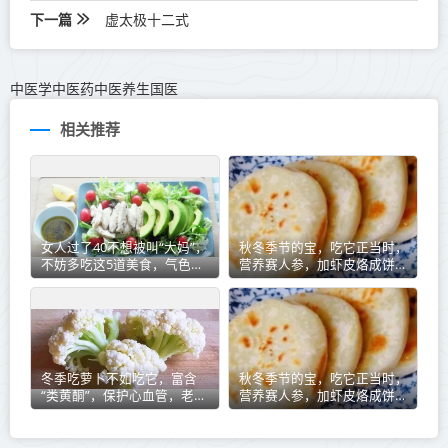
下一篇
虚太极十二式
中医学中医药中医养生国医
相关推荐
女人过了40不想被叫“大妈”，
秋冬季节的宝，吃它正当时，
不妨多吃这5道美食，气色好
营养赛人参，加虾皮烙成饼，
皮肤好，显年轻！
馋得不行
冬季吃萝卜不如吃它，富含
秋冬季节的宝，吃它正当时，
“类黄酮”，保护心血管，老人
营养赛人参，加虾皮烙成饼，
吃尤其好
馋得不行