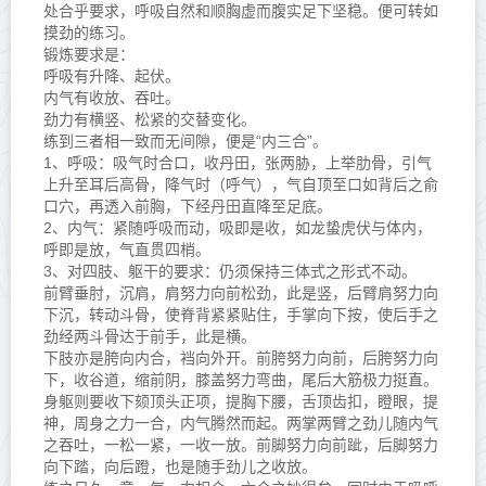
处合乎要求，呼吸自然和顺胸虚而腹实足下坚稳。便可转如
摸劲的练习。
锻炼要求是：
呼吸有升降、起伏。
内气有收放、吞吐。
劲力有横竖、松紧的交替变化。
练到三者相一致而无间隙，便是“
内三合
”。
1、呼吸：吸气时合口，收丹田，张两胁，上举肋骨，引气
上升至耳后高骨，降气时（呼气），气自顶至口如背后之俞
口穴，再透入前胸，下经丹田直降至足底。
2、内气：紧随呼吸而动，吸即是收，如龙蛰虎伏与体内，
呼即是放，气直贯四梢。
3、对四肢、躯干的要求：仍须保持三体式之形式不动。
前臂垂肘，沉肩，肩努力向前松劲，此是竖，后臂肩努力向
下沉，转动斗骨，使脊背紧紧贴住，手掌向下按，使后手之
劲经两斗骨达于前手，此是横。
下肢亦是胯向内合，裆向外开。前胯努力向前，后胯努力向
下，收谷道，缩前阴，膝盖努力弯曲，尾后大筋极力挺直。
身躯则要收下颏顶头正项，提胸下腰，舌顶齿扣，瞪眼，提
神，周身之力一合，内气腾然而起。两掌两臂之劲儿随内气
之吞吐，一松一紧，一收一放。前脚努力向前跐，后脚努力
向下踏，向后蹬，也是随手劲儿之收放。