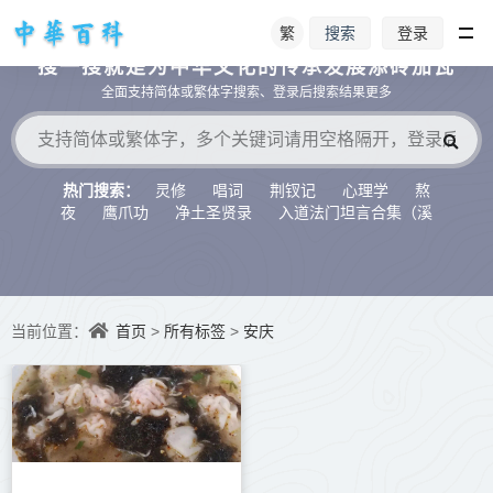
繁
登录
搜索
搜一搜就是为中华文化的传承发展添砖加瓦
全面支持简体或繁体字搜索、登录后搜索结果更多
灵修
唱词
荆钗记
心理学
熬
热门搜索：
夜
鹰爪功
净土圣贤录
入道法门坦言合集（溪
水听冬）
首页
所有标签
安庆
当前位置：
>
>