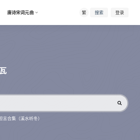
唐诗宋词元曲
繁
登录
搜索
瓦
坦言合集（溪水听冬）