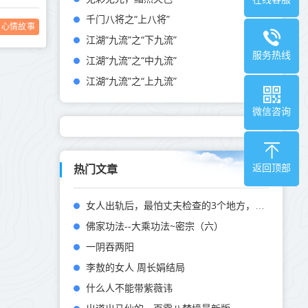
千门八将之“上八将”
心情故事
江湖“九流”之“下九流”
服务热线
江湖“九流”之“中九流”
江湖“九流”之“上九流”
微信咨询
返回顶部
热门文章
女人出轨后，最怕丈夫检查的3个地方，尤其是第一个
佛家功法--大乘功法~密宗（六）
一阴吞两阳
李敖的女人 周长娟结局
什么人不能带紫薇讳