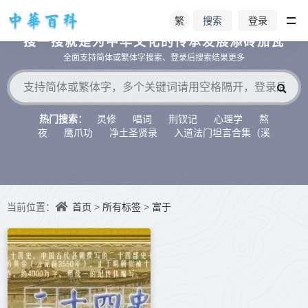
繁
登录
搜索
搜一搜就是为中华文化的传承发展添砖加瓦
全面支持简体或繁体字搜索、登录后搜索结果更多
灵修
唱词
荆钗记
心理学
熬
热门搜索：
夜
鹰爪功
净土圣贤录
入道法门坦言合集（溪
水听冬）
首页
所有标签
富于
当前位置：
>
>