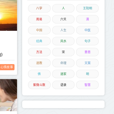
八字
人
王阳明
周易
六爻
清
中国
人生
中医
经典
风水
句子
方法
宋
意思
句）
道教
命理
文案
心情故事
佛
道家
明
紫微斗数
语录
智慧