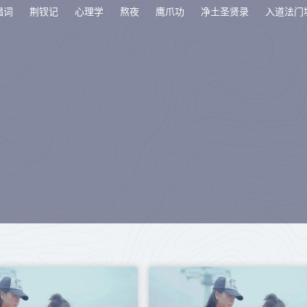
唱词
荆钗记
心理学
熬夜
鹰爪功
净土圣贤录
入道法门