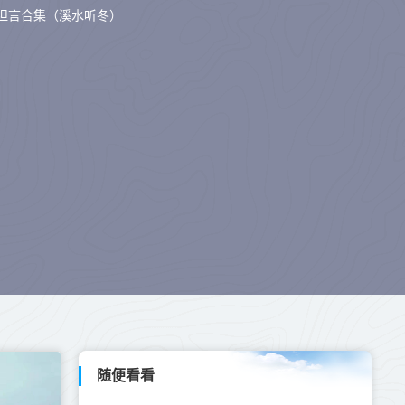
坦言合集（溪水听冬）
随便看看