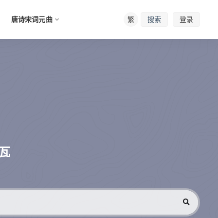
唐诗宋词元曲
繁
登录
搜索
瓦