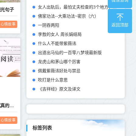
女人出轨后，最怕丈夫检查的3个地方，尤其是第一个
阳光句子
佛家功法--大乘功法~密宗（六）
心情故事
一阴吞两阳
返回顶部
李敖的女人 周长娟结局
什么人不能带紫薇讳
出道出马仙的一百零八梦境最新版
龙虎山和茅山哪个厉害
佩戴紫薇讳好处与禁忌
吹打是什么意思
《吉祥经》原文及译文
孩子为自己读书，这样的教育方式真的好吗？
心情故事
标签列表