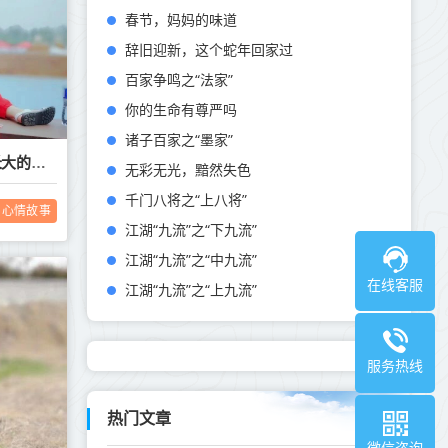
春节，妈妈的味道
辞旧迎新，这个蛇年回家过
百家争鸣之“法家”
你的生命有尊严吗
诸子百家之“墨家”
孩子成长感悟的句子，感慨孩子长大的文案
无彩无光，黯然失色
千门八将之“上八将”
心情故事
江湖“九流”之“下九流”
江湖“九流”之“中九流”
在线客服
江湖“九流”之“上九流”
服务热线
热门文章
微信咨询