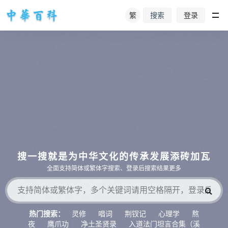
繁
登录
搜索
搜一搜就是为中华文化的传承发展添砖加瓦
全面支持简体或繁体字搜索、登录后搜索结果更多
灵修
唱词
荆钗记
心理学
熬
热门搜索：
夜
鹰爪功
净土圣贤录
入道法门坦言合集（溪