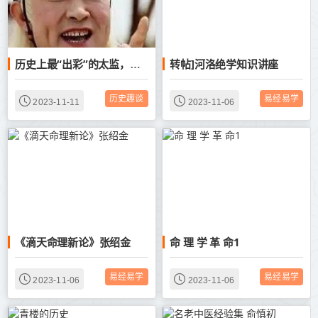
转帖]河洛绝学知识讲座
历史上最“出彩”的太监，读圣旨故意念错一字，结果救了近千人命
历史趣谈
易经易学
2023-11-11
2023-11-06
《滴天命理新论》张绍金
命 理 学 革 命1
易经易学
易经易学
2023-11-06
2023-11-06