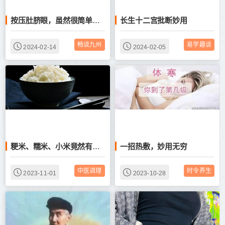
长生十二宫批断妙用
按压肚脐眼，虽然很简单，却是一招妙用无穷的道家长寿奇术！
畅谈九州
易学趣谈
2024-02-14
2024-02-05
一招热敷，妙用无穷
粳米、糯米、小米竟然有这么多养生妙用，90%的人都不知道
中医调理
时令养生
2023-11-01
2023-10-28