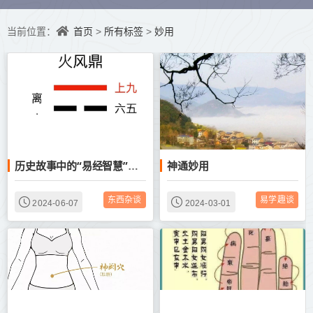
首页
所有标签
妙用
当前位置：
>
>
神通妙用
历史故事中的“易经智慧”——司马懿妙用“鼎九二”
东西杂谈
易学趣谈
2024-06-07
2024-03-01