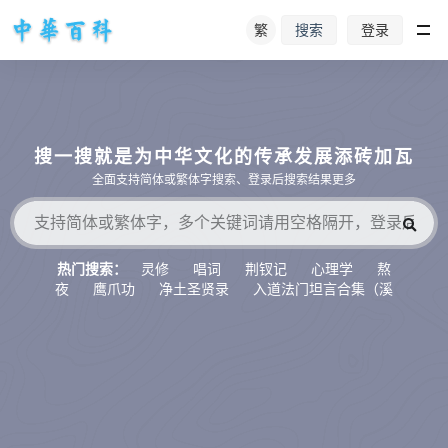
繁
登录
搜索
搜一搜就是为中华文化的传承发展添砖加瓦
全面支持简体或繁体字搜索、登录后搜索结果更多
灵修
唱词
荆钗记
心理学
熬
热门搜索：
夜
鹰爪功
净土圣贤录
入道法门坦言合集（溪
水听冬）