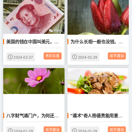
美国的钱在中国叫美元，那外国人把中国的钱叫什么？看完涨知识！
为什么长相一般也没钱，但总是很有女人缘
男欢女爱
易学趣谈
2024-02-27
2024-01-29
八字财气通门户，为何还是存不住钱？
“遁术”奇人杨德贵能用意念隔空取钱或遁万物，专家揭秘遭质疑
易学趣谈
易学趣谈
2024-01-29
2024-01-29