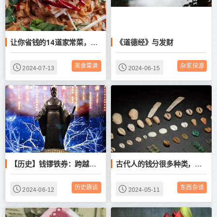
《道德经》与发财
让你省钱的14道家常菜，百吃不厌，几块钱炒一盘，换着样的做
美食菜谱
杂家探源
2024-07-13
2024-06-15
【历史】钱镠铁券：跨越千年的传奇与浪漫
古代人的钱分很多种类，真金白银和纸钱相比，用什么会更方便一些
历史趣谈
东西杂谈
2024-06-12
2024-05-11