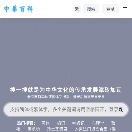
繁
登录
搜索
搜一搜就是为中华文化的传承发展添砖加瓦
全面支持简体或繁体字搜索、登录后搜索结果更多
灵修
唱词
荆钗记
心理学
熬
热门搜索：
夜
鹰爪功
净土圣贤录
入道法门坦言合集（溪