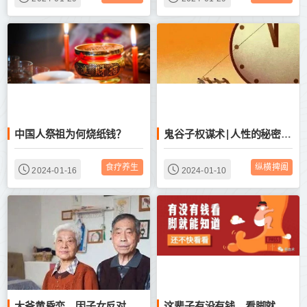
中国人祭祖为何烧纸钱？
鬼谷子权谋术|人性的秘密:你只有没过钱、吃过苦、遭过罪才会知道人性至暗！
食疗养生
纵横捭阖
2024-01-16
2024-01-10
大爷黄昏恋，因子女反对被逼跳楼，到底钱重要还是幸福更重要？
这辈子有没有钱，看脚就知道了！（超级准）