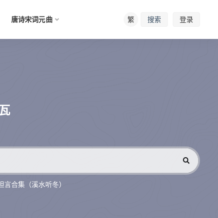
唐诗宋词元曲
繁
登录
搜索
瓦
坦言合集（溪水听冬）