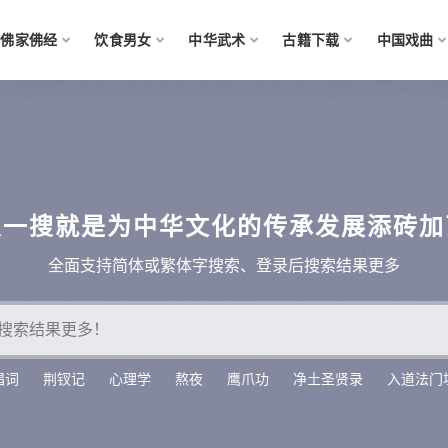
佛家佛经
饮食男女
中华武术
古籍下载
中国戏曲
搜一搜就是为中华文化的传承发展添砖加
全面支持简体或繁体字搜索、登录后搜索结果更多
唱词
荆钗记
心理学
熬夜
鹰爪功
净土圣贤录
入道法门