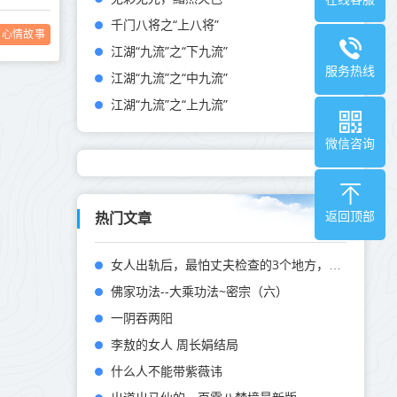
千门八将之“上八将”
心情故事
江湖“九流”之“下九流”
服务热线
江湖“九流”之“中九流”
江湖“九流”之“上九流”
微信咨询
返回顶部
热门文章
女人出轨后，最怕丈夫检查的3个地方，尤其是第一个
佛家功法--大乘功法~密宗（六）
一阴吞两阳
李敖的女人 周长娟结局
什么人不能带紫薇讳