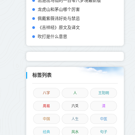
出道出马仙的一百零八梦境最新版
龙虎山和茅山哪个厉害
佩戴紫薇讳好处与禁忌
《吉祥经》原文及译文
吹打是什么意思
标签列表
八字
人
王阳明
周易
六爻
清
中国
人生
中医
经典
风水
句子