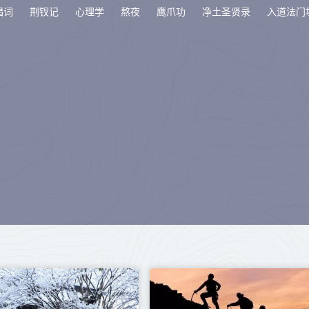
唱词
荆钗记
心理学
熬夜
鹰爪功
净土圣贤录
入道法门