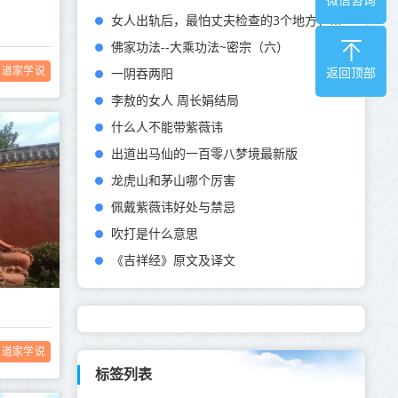
女人出轨后，最怕丈夫检查的3个地方，尤其是第一个
佛家功法--大乘功法~密宗（六）
道家学说
一阴吞两阳
返回顶部
李敖的女人 周长娟结局
什么人不能带紫薇讳
出道出马仙的一百零八梦境最新版
龙虎山和茅山哪个厉害
佩戴紫薇讳好处与禁忌
吹打是什么意思
《吉祥经》原文及译文
道家学说
标签列表