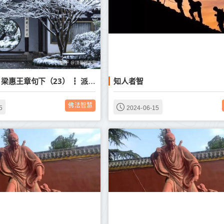
知人者智
《孟子旁通》梁惠王章句下（23） ┇ 派系党祸之争
佛法智慧
5
2024-06-15