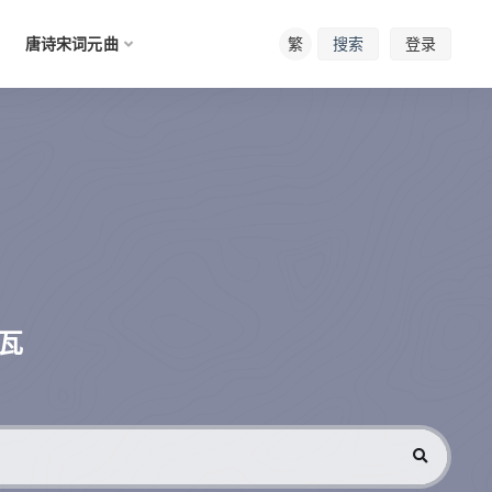
唐诗宋词元曲
繁
登录
搜索
瓦