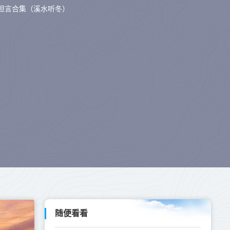
坦言合集（溪水听冬）
随便看看