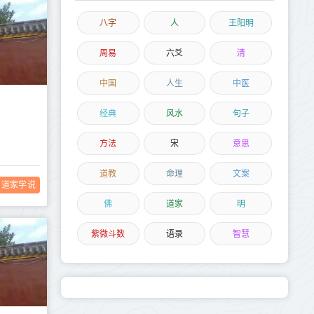
八字
人
王阳明
周易
六爻
清
中国
人生
中医
经典
风水
句子
方法
宋
意思
道教
命理
文案
道家学说
佛
道家
明
紫微斗数
语录
智慧