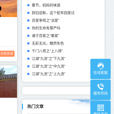
春节，妈妈的味道
辞旧迎新，这个蛇年回家过
百家争鸣之“法家”
你的生命有尊严吗
诸子百家之“墨家”
无彩无光，黯然失色
千门八将之“上八将”
杂家探源
江湖“九流”之“下九流”
江湖“九流”之“中九流”
在线客服
江湖“九流”之“上九流”
服务热线
热门文章
微信咨询