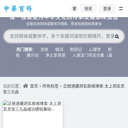
繁
登录
搜索
搜一搜就是为中华文化的传承发展添砖加瓦
全面支持简体或繁体字搜索、登录后搜索结果更多
灵修
唱词
荆钗记
心理学
熬
热门搜索：
夜
鹰爪功
净土圣贤录
入道法门坦言合集（溪
水听冬）
首页
所有标签
正统道藏洞玄部戒律类-太上洞玄灵
当前位置：
>
>
宝三元品