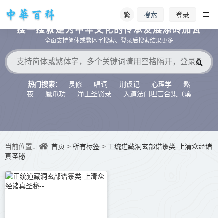
繁
登录
搜索
搜一搜就是为中华文化的传承发展添砖加瓦
全面支持简体或繁体字搜索、登录后搜索结果更多
灵修
唱词
荆钗记
心理学
熬
热门搜索：
夜
鹰爪功
净土圣贤录
入道法门坦言合集（溪
水听冬）
首页
所有标签
正统道藏洞玄部谱箓类-上清众经诸
当前位置：
>
>
真圣秘