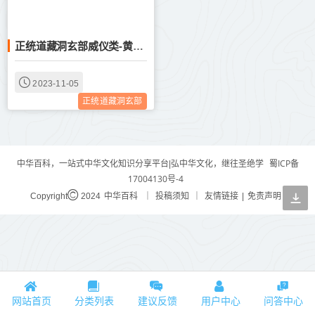
正统道藏洞玄部威仪类-黄箓九幽醮无碍夜斋次第仪--
2023-11-05
正统道藏洞玄部
蜀ICP备
中华百科，一站式中华文化知识分享平台|弘中华文化，继往圣绝学
17004130号-4
中华百科
投稿须知
友情链接
免责声明
Copyright
2024
｜
｜
|
网站首页
分类列表
建议反馈
用户中心
问答中心