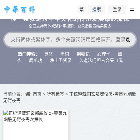
繁
登录
搜索
搜一搜就是为中华文化的传承发展添砖加瓦
全面支持简体或繁体字搜索、登录后搜索结果更多
灵修
唱词
荆钗记
心理学
熬
热门搜索：
夜
鹰爪功
净土圣贤录
入道法门坦言合集（溪
水听冬）
首页
所有标签
正统道藏洞玄部威仪类-黄箓九幽醮
当前位置：
>
>
无碍夜斋