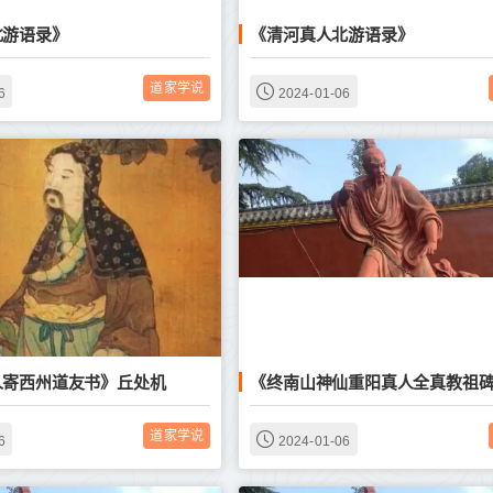
北游语录》
《清河真人北游语录》
道家学说
6
2024-01-06
人寄西州道友书》丘处机
《终南山神仙重阳真人全真教祖
道家学说
6
2024-01-06