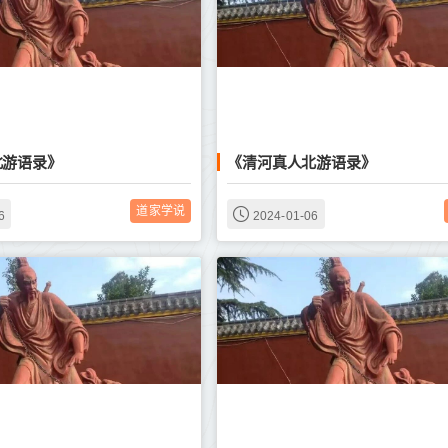
北游语录》
《清河真人北游语录》
道家学说
6
2024-01-06