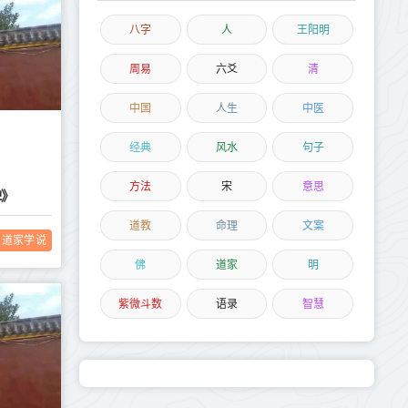
八字
人
王阳明
周易
六爻
清
中国
人生
中医
经典
风水
句子
方法
宋
意思
碑》
道教
命理
文案
道家学说
佛
道家
明
紫微斗数
语录
智慧