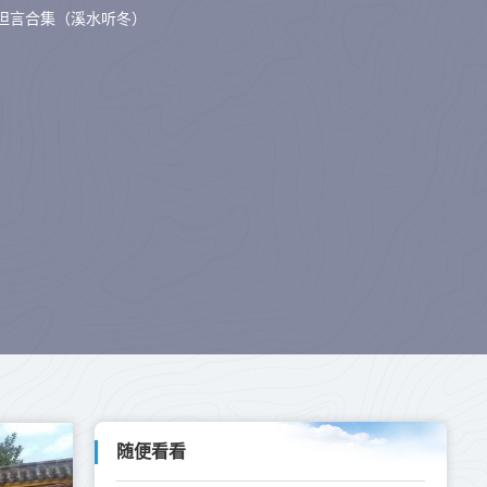
坦言合集（溪水听冬）
随便看看