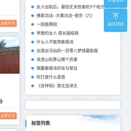
女人出轨后，最怕丈夫检查的3个地方，尤其是第一个
佛家功法--大乘功法~密宗（六）
道家学说
一阴吞两阳
返回顶部
李敖的女人 周长娟结局
什么人不能带紫薇讳
出道出马仙的一百零八梦境最新版
龙虎山和茅山哪个厉害
佩戴紫薇讳好处与禁忌
吹打是什么意思
《吉祥经》原文及译文
碑》
道家学说
标签列表