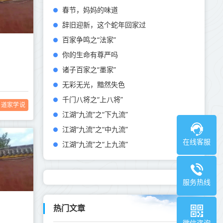
春节，妈妈的味道
辞旧迎新，这个蛇年回家过
百家争鸣之“法家”
你的生命有尊严吗
诸子百家之“墨家”
无彩无光，黯然失色
千门八将之“上八将”
道家学说
江湖“九流”之“下九流”
江湖“九流”之“中九流”
在线客服
江湖“九流”之“上九流”
服务热线
热门文章
微信咨询