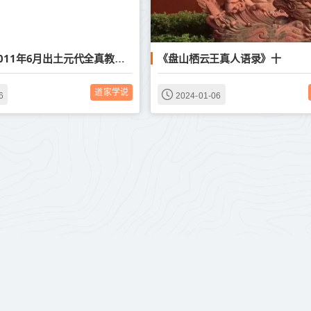
《盘山栖云王真人语录》十
《陕西户县2011年6月出土元代全真教洞真真人于善庆碑》
道家学说
6
2024-01-06