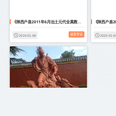
《陕西户县2011年6月出土元代全真教洞真真人于善庆碑》
道家学说
2024-01-06
2024-01-0
《盘山栖云王真人语录》十