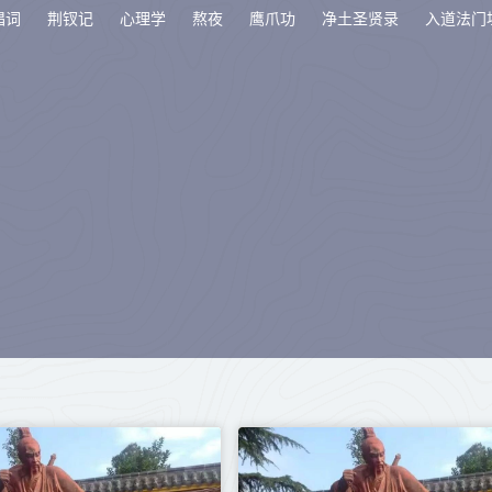
唱词
荆钗记
心理学
熬夜
鹰爪功
净土圣贤录
入道法门