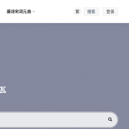
唐诗宋词元曲
繁
登录
搜索
瓦