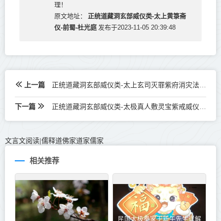
理！
正统道藏洞玄部威仪类-太上黄箓斋
原文地址：
仪-前蜀-杜光庭
发布于2023-11-05 20:39:48
上一篇
正统道藏洞玄部威仪类-太上玄司灭罪紫府消灾法忏--
下一篇
正统道藏洞玄部威仪类-太极真人敷灵宝紫戒威仪诸经要诀--
文言文阅读
儒释道佛家道家儒家
|
相关推荐
民国太极拳家王新午先生详解