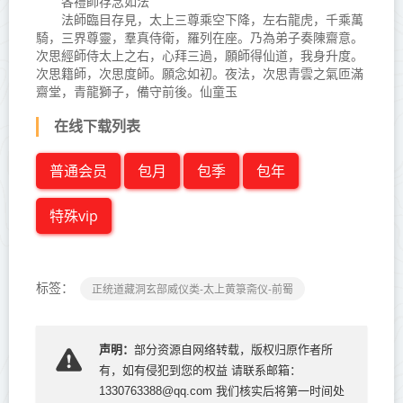
各禮師存念如法
法師臨目存見，太上三尊乘空下降，左右龍虎，千乘萬
騎，三界尊靈，羣真侍衛，羅列在座。乃為弟子奏陳齋意。
次思經師侍太上之右，心拜三過，願師得仙道，我身升度。
次思籍師，次思度師。願念如初。夜法，次思青雲之氣匝滿
齋堂，青龍獅子，備守前後。仙童玉
在线下载列表
普通会员
包月
包季
包年
特殊vip
标签：
正统道藏洞玄部威仪类-太上黄箓斋仪-前蜀
声明：
部分资源自网络转载，版权归原作者所
有，如有侵犯到您的权益 请联系邮箱：
1330763388@qq.com 我们核实后将第一时间处