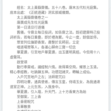
經名：太上黃籙齋儀。五十八卷。唐末五代杜光庭集。
底本出處：《正統道藏》洞玄部威儀類。
太上黃籙齋儀卷之一
唐廣成先生杜光庭集
第一日清旦行道儀
舊儀，令齋主每日投詞，如告齋之法。既初建齋時己投
詞祈告，若每日重疊，即於禮為繁。今止一度，餘個並停。
眾官列位旛節香案，肅整於玄師前，立定
唱道場眾等人，各運心歸命三寶一切念
華夏讚，引至地戶華夏讚，出玉匱明真經。今但用十八
虛聲耳。
啟堂頌
勤行奉齋戒，誦經制六情。故得乘空飛，耀景上玉清。
精心奉經教，吐鈉鍊五神。功德冠諸天，轉輪上成仙。
入戶咒至地戶之左；法師密咒曰
四明功曹，通真使者，傳言玉童，侍靖玉女、為我通達
道室正神。上元生炁，入我身中。
華夏讚，引入壇，升天門，上十方香東方為始
至御案，三上香
上香密睨咒
玉華散景