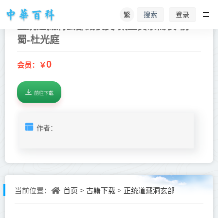
繁
登录
搜索
正统道藏洞玄部威仪类-太上黄箓斋仪-前
蜀-杜光庭
0
会员：￥
前往下载
作者：
首页
古籍下载
正统道藏洞玄部
当前位置：
>
>